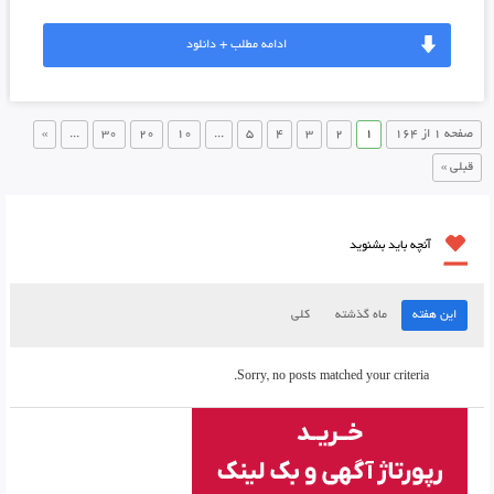
ادامه مطلب + دانلود
صفحه 1 از 164
1
2
3
4
5
...
10
20
30
...
»
قبلی »
آنچه باید بشنوید
این هفته
ماه گذشته
کلی
Sorry, no posts matched your criteria.