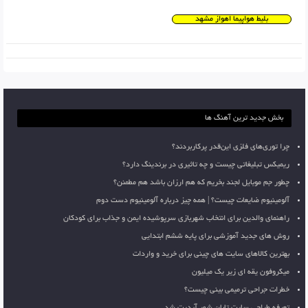
بلیط هواپیما اهواز مشهد
بخش جدید ترین آهنگ ها
چرا توری‌های فلزی این‌قدر پرکاربردند؟
ریمیکس تبلیغاتی چیست و چه تاثیری در برندینگ دارد؟
چطور جم موبایل لجند بخریم که هم ارزان باشد هم مطمئن؟
آلومینیوم ضایعات چیست؟ | همه چیز درباره آلومینیوم دست دوم
راهنمای والدین برای انتخاب شهربازی سرپوشیده ایمن و جذاب برای کودکان
روش های جدید آموزشی برای پایه ششم ابتدایی
بهترین کالاهای سایت های چینی برای خرید و واردات
میکروفون یقه ای زیر یک میلیون
خطرات جراحی ترمیمی بینی چیست؟