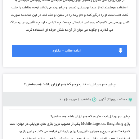
از این روش های مدرن و بسیار مؤثر ریمیکس تبلیغاتی است، ریمیکس تبلیغاتی با
استفاده هوشمندانه از صدا موسیقی، تصویر و پیام برند می تواند توجه مخاطب را جلب
کند، احساسات او را درگیر کند و نام برند را در ذهن او حک کند در این مقاله به صورت
کامل بررسی می کنیم که
ریمیکس تبلیغاتی
چیست چه انواعی دارد چه تأثیری در برندینگ
می گذارد و چگونه می توان از آن به شکل حرفه ای استفاده کرد.
ادامه مطلب + دانلود
چطور جم موبایل لجند بخریم که هم ارزان باشد هم مطمئن؟
دسته :
رپورتاژ آگهی
یکشنبه 1 فوریه 2026
چطور جم موبایل لجند بخریم که هم ارزان باشد هم مطمئن؟
بازی Mobile Legends: Bang Bang یکی از محبوب‌ ترین بازی ‌های موبایلی در جهان است
که رقابت ‌های سریع و هیجان ‌انگیزی را برای بازیکنان فراهم می ‌کند. در این بازی،