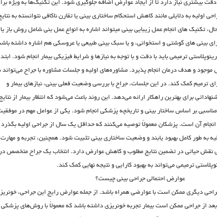
قت بیشتری نیاز دارد تا از ایجاد عوارض اضافه جلوگیری شود. این تکنیک‌ها به ویژه برا
ی اولیه به دلایلی مانند کاهش استحکام ساختاری بینی یا تقارن ناکافی نتوانسته به نتایج
ال، تکنیک های انجام عمل زیبایی بینی میتواند اشاره به انواع عمل بنی شامل روش باز یا
برای بینی های گوشتی و استخوانی، و یا سبک بینی طبیعی یا عروسکی هم اشاره داشته باشد
نوپلاستی ترمیمی باید با دقت و با توجه به نیازها و شرایط فیزیکی بیمار انجام شود. ابتدا
 موجود و هدف درمان انجام پذیرد. مشاوره‌های اولیه و جلسات مشاوره با جراح می‌تواند ب
ای ترمیم کمک کند. در این جلسات، جراح با بررسی وضعیت فعلی بینی، نیازهای بیمار و
اداتی برای بهترین راهکار ارائه می‌دهد. این روند باعث می‌شود که انتظار بیمار از نتایج
 مناسبی بر اساس ساختار بینی و تاریخچه پزشکی انجام شود. یکی از عوامل مهم در موفقی
نجام آن است. پزشکان معمولاً توصیه می‌کنند که حداقل یک سال از جراحی اولیه بگذرد ت
یه به طور کامل بهبود یابند و وضعیت ساختاری بینی تثبیت شود. همچنین، تجربه و مهارت
ی نقش حیاتی در تضمین نتایج مطلوب و کاهش عوارض دارد. انتخاب یک جراح متخصص در
وپلاستی ترمیمی می‌تواند به بهبود کارایی و نتیجه نهایی کمک کند.
عوارض احتمالی جراحی بینی چیست؟
راحی دیگری ممکن است با عوارضی همراه باشد. از جمله عوارض رایج این جراحی، خونریز
عد از جراحی ممکن است بیمار تجربه خونریزی داشته باشد که معمولاً با روش‌های پزشکی