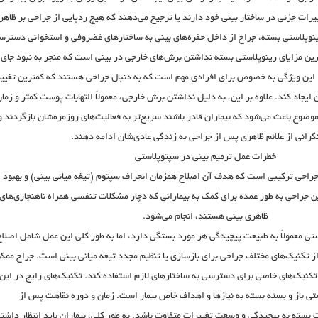
رات جزئی در ساختار بینی خود دارند یا ترجیح می‌دهند که هیچ ردپایی از جراحی بر ظاهر
رینوپلاستی بسته، جراح از داخل حفره‌های بینی به ساختارهای غضروفی و استخوانی دسترس
ترین مزایای رینوپلاستی بسته نداشتن برش‌های خارجی در بینی است که منجر به نبود جای
این ویژگی به خصوص برای افرادی مهم است که به دنبال جراحی هستند که کمترین تغییر
ایجاد کند. علاوه بر این، به دلیل نداشتن برش خارجی، معمولاً التهابات پوست کمتر و زما
موضوع باعث می‌شود که بیماران قادر باشند سریع‌تر به فعالیت‌های روزمره‌شان بازگردند و
گرانی از علائم ظاهری پس از جراحی به زندگی عادی‌شان ادامه دهند.
خطرات عمل ترمیم بینی در سپتوپلاستی
راحی ترکیبی است که هدف آن اصلاح همزمان انحراف سپتوم (تیغه میانی بینی) و بهبود
جراحی به طور عمده برای کمک به بیمارانی که دچار مشکلات تنفسی همراه ناهنجاری‌های
ظاهری بینی هستند، انجام می‌شود.
تی معمولاً به طبیعت پیچیدگی هر مورد بستگی دارد، اما به طور کلی این عمل شامل اصلاح
از تکنیک‌های مختلف جراحی برای بازسازی یا تنظیم مجدد تیغه میانی بینی است. جراح ممک
کنیک‌های خاصی برای دسترسی به ساختارهای لازم استفاده کند. تکنیک‌های رایج در این
تی باز و بسته بسته به نیازها و اهداف خاص بیمار است. زمان و دوره نقاهت پس از
سته به پیچیدگی و وسعت تغییرات متفاوت باشد. به طور کلی، بیماران باید انتظار داشت