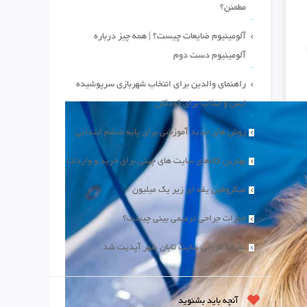
مطمئن؟
آلومینیوم ضایعات چیست؟ | همه چیز درباره
آلومینیوم دست دوم
راهنمای والدین برای انتخاب شهربازی سرپوشیده
ایمن و جذاب برای کودکان
روش های جدید آموزشی برای پایه ششم ابتدایی
بهترین کالاهای سایت های چینی برای خرید و واردات
میکروفون یقه ای زیر یک میلیون
خطرات جراحی ترمیمی بینی چیست؟
تعرفه طراحی سایت تابان شهر آپدیت شد
آنچه باید بشنوید