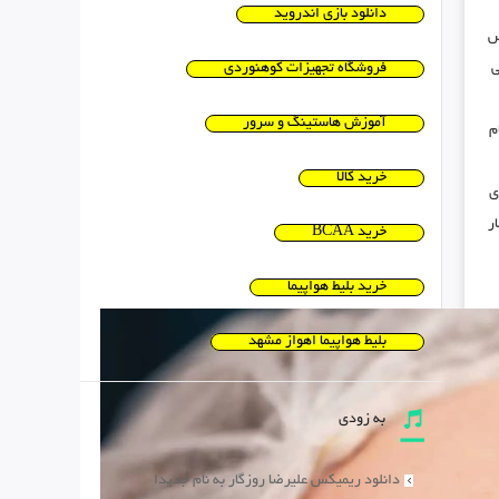
دانلود بازی اندروید
س
ی
فروشگاه تجهیزات کوهنوردی
آموزش هاستینگ و سرور
م
خرید کالا
ی
ر
خرید BCAA
خرید بلیط هواپیما
بلیط هواپیما اهواز مشهد
به زودی
دانلود ریمیکس علیرضا روزگار به نام جدیدا