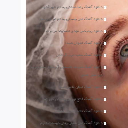
دانلود آهنگ رضا صادقی به نام شهر آشوب
دانلود آهنگ علی یاسینی به نام هر جای شهر
دانلود ریمیکس مهدی احمدوند من و تو
دانلود آهنگ اشوان شیدا
دانلود آهنگ سعید عرب آرامش
دانلود آهنگ علیرضا طلیسچی آی عشق بیخودی به
درد نخور شدی
دانلود آهنگ ایمان غلامی قسم
دانلود آهنگ فاتح نورایی مست و دیوانه
دانلود آهنگ حامد همایون خلسه
دانلود آهنگ علی سفلی یعنی دوستت دارم