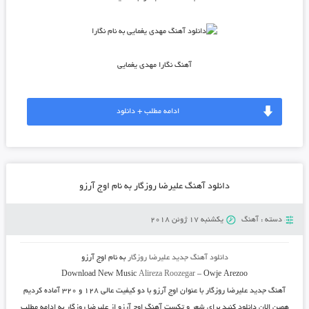
آهنگ نگارا مهدی یغمایی
ادامه مطلب + دانلود
دانلود آهنگ علیرضا روزگار به نام اوج آرزو
دسته :
آهنگ
یکشنبه 17 ژوئن 2018
دانلود آهنگ جدید
علیرضا روزگار
به نام
اوج آرزو
Download New Music
Alireza Roozegar
–
Owje Arezoo
آهنگ جدید
علیرضا روزگار
با عنوان
اوج آرزو
با دو کیفیت عالی ۱۲۸ و ۳۲۰ آماده کردیم
همین الان دانلود کنید برای شعر و تکست آهنگ اوج آرزو از علیرضا روزگار به ادامه مطلب