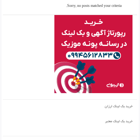
Sorry, no posts matched your criteria.
خرید بک لینک ارزان
خرید بک لینک معتبر