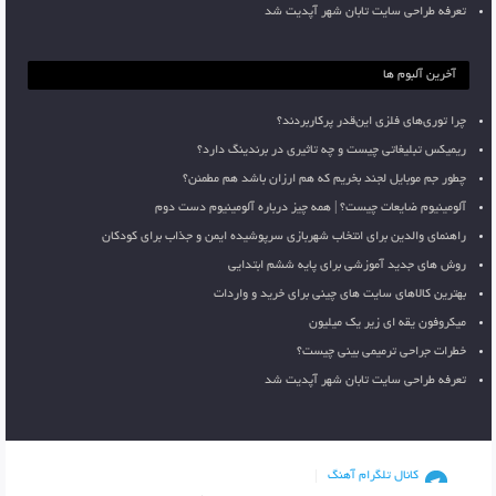
تعرفه طراحی سایت تابان شهر آپدیت شد
آخرین آلبوم ها
چرا توری‌های فلزی این‌قدر پرکاربردند؟
ریمیکس تبلیغاتی چیست و چه تاثیری در برندینگ دارد؟
چطور جم موبایل لجند بخریم که هم ارزان باشد هم مطمئن؟
آلومینیوم ضایعات چیست؟ | همه چیز درباره آلومینیوم دست دوم
راهنمای والدین برای انتخاب شهربازی سرپوشیده ایمن و جذاب برای کودکان
روش های جدید آموزشی برای پایه ششم ابتدایی
بهترین کالاهای سایت های چینی برای خرید و واردات
میکروفون یقه ای زیر یک میلیون
خطرات جراحی ترمیمی بینی چیست؟
تعرفه طراحی سایت تابان شهر آپدیت شد
کانال تلگرام آهنگ