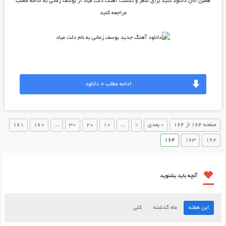
همین الان دانلود کنید برای شعر و تکست آهنگ دلت میاد از یوسف زمانی به ادامه مطلب
مراجعه کنید
ادامه مطلب + دانلود
صفحه 164 از 164
« بعدی
«
...
10
20
30
...
160
161
164
163
162
آنچه باید بشنوید
این هفته
ماه گذشته
کلی