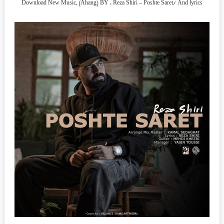
Download New Music, (Ahang) BY : Reza Shiri – Poshte Saret/ And lyrics