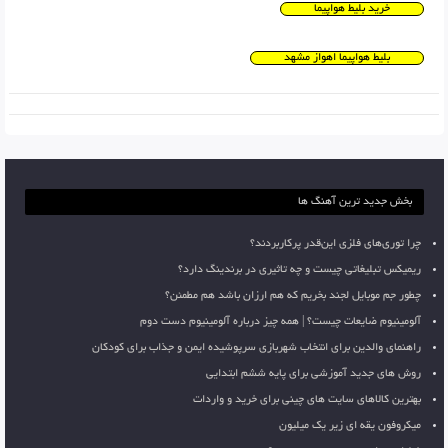
خرید بلیط هواپیما
بلیط هواپیما اهواز مشهد
بخش جدید ترین آهنگ ها
چرا توری‌های فلزی این‌قدر پرکاربردند؟
ریمیکس تبلیغاتی چیست و چه تاثیری در برندینگ دارد؟
چطور جم موبایل لجند بخریم که هم ارزان باشد هم مطمئن؟
آلومینیوم ضایعات چیست؟ | همه چیز درباره آلومینیوم دست دوم
راهنمای والدین برای انتخاب شهربازی سرپوشیده ایمن و جذاب برای کودکان
روش های جدید آموزشی برای پایه ششم ابتدایی
بهترین کالاهای سایت های چینی برای خرید و واردات
میکروفون یقه ای زیر یک میلیون