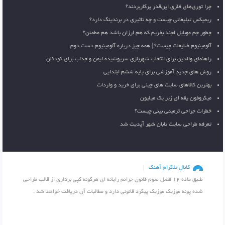
چرا توری‌های فلزی این‌قدر پرکاربردند؟
ریمیکس تبلیغاتی چیست و چه تاثیری در برندینگ دارد؟
چطور جم موبایل لجند بخریم که هم ارزان باشد هم مطمئن؟
آلومینیوم ضایعات چیست؟ | همه چیز درباره آلومینیوم دست دوم
راهنمای والدین برای انتخاب شهربازی سرپوشیده ایمن و جذاب برای کودکان
روش های جدید آموزشی برای پایه ششم ابتدایی
بهترین کالاهای سایت های چینی برای خرید و واردات
میکروفون یقه ای زیر یک میلیون
خطرات جراحی ترمیمی بینی چیست؟
تعرفه طراحی سایت تابان شهر آپدیت شد
کانال تلگرام آهنگ
طـبق ماده 12 فصل سوم قانون جرائم رایانه ای هرگونه کپی برداری از قالب طراحی
شده پونه موزیک موزیک پیگرد قانونی دارد و مطالبات آن دریافت خواهد شد .