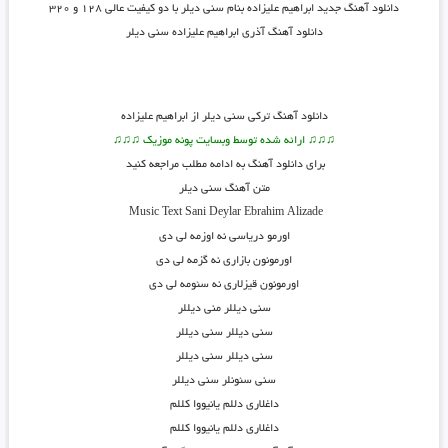
دانلود آهنگ جدید
ابراهیم علیزاده بنام سنی دیلر
با دو کیفیت عالی ۱۲۸ و ۳۲۰
دانلود آهنگ آذری ابراهیم علیزاده سنی دیلر
دانلود آهنگ
ترکی سنی دیلر از ابراهیم علیزاده
♫♫♫ ارائه شده توسط وبسایت پونه موزیک ♫♫♫
برای دانلود آهنگ به ادامه مطلب مراجعه کنید
متن آهنگ سنی دیلر
Music Text
Sani Deylar
Ebrahim Alizade
اورمو دریاسی نه اوزمه لی دی
اورمونون بازاری نه گزمه لی دی
اورمونون قیزلاری نه سئومه لی دی
سنی دیللر منی دیللر
سنی دیللر سنی دیللر
سنی دیللر سنی دیللر
سنی سئونلر سنی دیللر
داغلاری دللم یانیووا کللم
داغلاری دللم یانیووا کللم