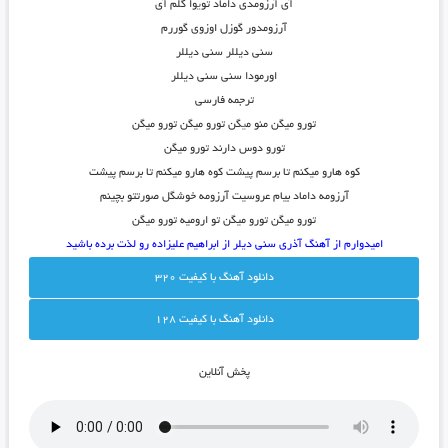
آی آرزومدی داماد تو
ی
وا گلم آی
آرزومدور گوزل اوزوی گوررم
سنی دیللر سنی دیللر
اورمودا سنی سنی دیللر
ترجمه فارسی
تورو میگن منو م
ی
گن تورو میگن تورو میگن
تورو دوس دارند تورو میگن
کوه هارو میکنم تا برسم پیشت کوه هارو میکنم تا برسم پیشت
آرزومه داماد بیام عروسیت آرزومه خوشگل صورتتو بچینم
تورو میگن تورو میگن تو ارومیه تورو میگن
امیدوارم از
آهنگ آذری سنی دیلر از ابراهیم علیزاده
رو لذت برده باشید
دانلود آهنگ با کيفيت 320
دانلود آهنگ با کيفيت 128
پخش آنلاين