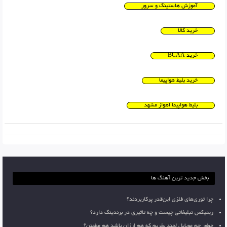
آموزش هاستینگ و سرور
خرید کالا
خرید BCAA
خرید بلیط هواپیما
بلیط هواپیما اهواز مشهد
بخش جدید ترین آهنگ ها
چرا توری‌های فلزی این‌قدر پرکاربردند؟
ریمیکس تبلیغاتی چیست و چه تاثیری در برندینگ دارد؟
چطور جم موبایل لجند بخریم که هم ارزان باشد هم مطمئن؟