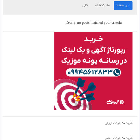
این هفته
ماه گذشته
کلی
Sorry, no posts matched your criteria.
خرید بک لینک ارزان
خرید بک لینک معتبر