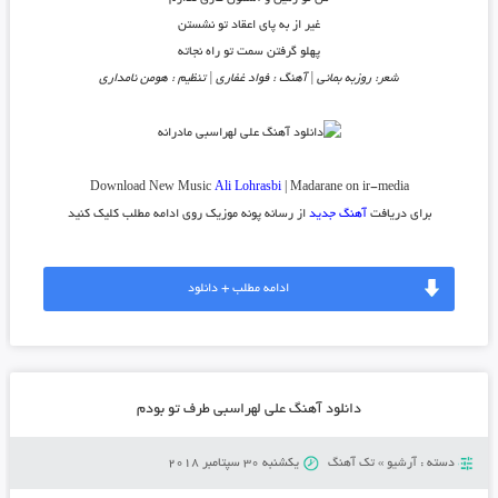
غیر از به پای اعقاد تو نشستن
پهلو گرفتن سمت تو راه نجاته
شعر: روزبه بمانی | آهنگ : فواد غفاری | تنظیم : هومن نامداری
Download New Music
Ali Lohrasbi
| Madarane on ir-media
برای دریافت
آهنگ جدید
از رسانه پونه موزیک روی ادامه مطلب کلیک کنید
ادامه مطلب + دانلود
دانلود آهنگ علی لهراسبی طرف تو بودم
دسته :
آرشیو
»
تک آهنگ
یکشنبه 30 سپتامبر 2018