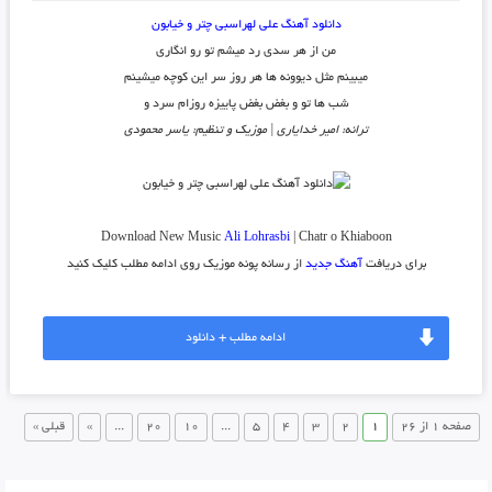
دانلود آهنگ علی لهراسبی چتر و خیابون
من از هر سدی رد میشم تو رو انگاری
میبینم مثل دیوونه ها هر روز سر این کوچه میشینم
شب ها تو و بغض بغض پاییزه روزام سرد و
ترانه: امیر خدایاری | موزیک و تنظیم: یاسر محمودی
Download New Music
Ali Lohrasbi
| Chatr o Khiaboon
برای دریافت
آهنگ جدید
از رسانه پونه موزیک روی ادامه مطلب کلیک کنید
ادامه مطلب + دانلود
صفحه 1 از 26
1
2
3
4
5
...
10
20
...
»
قبلی »