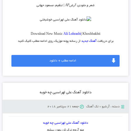
شعر و ملودی: آرشAP | تنظیم: مسعود جهانی
Download New Music
Ali Lohrasbi
| Khoshbakhti
برای دریافت
آهنگ جدید
از رسانه پونه موزیک روی ادامه مطلب کلیک کنید
ادامه مطلب + دانلود
دانلود آهنگ علی لهراسبی چه خوبه
دسته :
آرشیو
»
تک آهنگ
جمعه 21 سپتامبر 2018
دانلود آهنگ علی لهراسبی چه خوبه
منو آروم ترک کن بمون پیشم