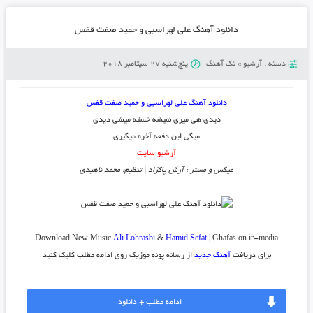
دانلود آهنگ علی لهراسبی و حمید صفت قفس
دسته :
آرشیو
»
تک آهنگ
پنج‌شنبه 27 سپتامبر 2018
دانلود آهنگ علی لهراسبی و حمید صفت قفس
دیدی هی میری نمیشه خسته میشی دیدی
میگی این دفعه آخره میگیری
آرشیو سایت
میکس و مستر : آرش پاکزاد | تنظیم: محمد ناهیدی
Download New Music
Ali Lohrasbi
&
Hamid Sefat
| Ghafas on ir-media
برای دریافت
آهنگ جدید
از رسانه پونه موزیک روی ادامه مطلب کلیک کنید
ادامه مطلب + دانلود