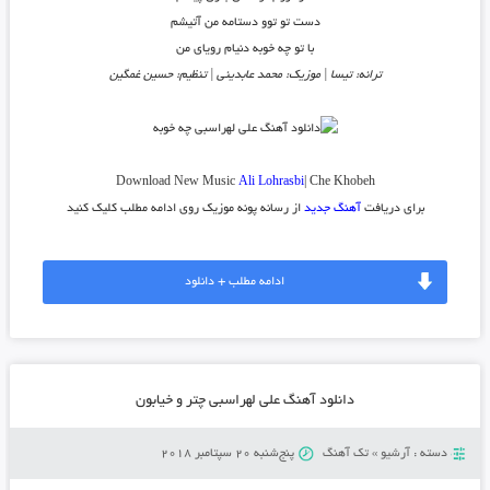
دست تو توو دستامه من آتیشم
با تو چه خوبه دنیام رویای من
ترانه: تیسا | موزیک: محمد عابدینی | تنظیم: حسین غمگین
Download New Music
Ali Lohrasbi
| Che Khobeh
برای دریافت
آهنگ جدید
از رسانه پونه موزیک روی ادامه مطلب کلیک کنید
ادامه مطلب + دانلود
دانلود آهنگ علی لهراسبی چتر و خیابون
دسته :
آرشیو
»
تک آهنگ
پنج‌شنبه 20 سپتامبر 2018