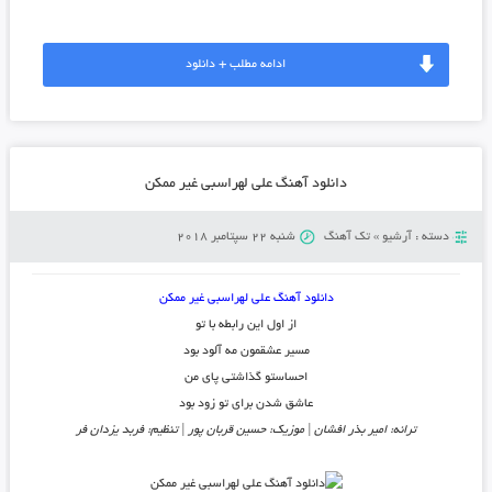
ادامه مطلب + دانلود
دانلود آهنگ علی لهراسبی غیر ممکن
دسته :
آرشیو
»
تک آهنگ
شنبه 22 سپتامبر 2018
دانلود آهنگ علی لهراسبی غیر ممکن
از اول این رابطه با تو
مسیر عشقمون مه آلود بود
احساستو گذاشتی پای من
عاشق شدن برای تو زود بود
ترانه: امیر بذر افشان | موزیک: حسین قربان پور | تنظیم: فربد یزدان فر