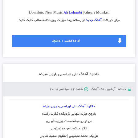
Download New Music
Ali Lohrasbi
| Gheyre Momken
برای دریافت
آهنگ جدید
از رسانه پونه موزیک روی ادامه مطلب کلیک کنید
ادامه مطلب + دانلود
دانلود آهنگ علی لهراسبی بارون میزنه
دسته :
آرشیو
»
تک آهنگ
شنبه 22 سپتامبر 2018
دانلود آهنگ علی لهراسبی بارون میزنه
بارون میزنه تنهایی نزدیکمه فکرت رفتنه
من تو رو میشناسمت چیزی نگو برو
انگار دیگه با من نه نمیتونی
موزیک: محمد عابدینی | تنظیم: سعید شایان