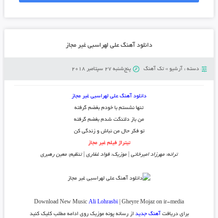
دانلود آهنگ علی لهراسبی غیر مجاز
دسته :
آرشیو
»
تک آهنگ
پنج‌شنبه 27 سپتامبر 2018
دانلود آهنگ علی لهراسبی غیر مجاز
تنها نشستم با خودم بغضم گرفته
من باز دلتنگت شدم بغضم گرفته
تو فکر حال من نباش و زندگی کن
تیتراژ فیلم غیر مجاز
ترانه: مهرزاد امیرخانی | موزیک: فواد غفاری | تنظیم: معین رهبری
Download New Music
Ali Lohrasbi
| Gheyre Mojaz on ir-media
برای دریافت
آهنگ جدید
از رسانه پونه موزیک روی ادامه مطلب کلیک کنید