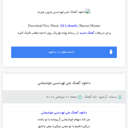
Download New Music
Ali Lohrasbi
| Baroon Mizane
برای دریافت
آهنگ جدید
از رسانه پونه موزیک روی ادامه مطلب کلیک کنید
ادامه مطلب + دانلود
دانلود آهنگ علی لهراسبی خوشبختی
دسته :
آرشیو
»
تک آهنگ
جمعه 21 سپتامبر 2018
دانلود آهنگ علی لهراسبی خوشبختی
من که سهلم خوشبختی آرزوشه با تو باشه
درگیره قلبم با تو معنی میگیره نبض عاشق