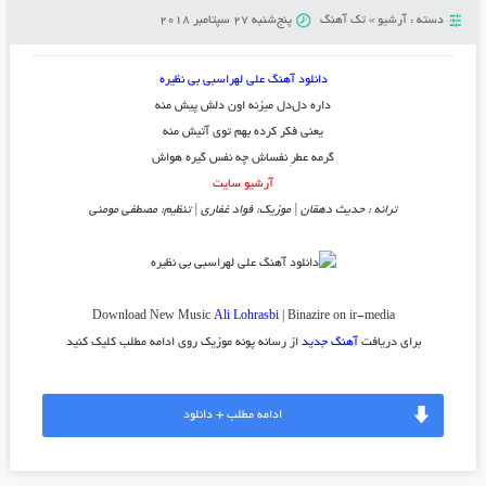
دسته :
آرشیو
»
تک آهنگ
پنج‌شنبه 27 سپتامبر 2018
دانلود آهنگ علی لهراسبی بی نظیره
داره دل‌دل میزنه اون دلش پیش منه
یعنی فکر کرده بهم توی آتیش منه
گرمه عطرِ نفساش چه نفس گیره هواش
آرشیو سایت
ترانه : حدیث دهقان | موزیک: فواد غفاری | تنظیم: مصطفی مومنی
Download New Music
Ali Lohrasbi
| Binazire on ir-media
برای دریافت
آهنگ جدید
از رسانه پونه موزیک روی ادامه مطلب کلیک کنید
ادامه مطلب + دانلود