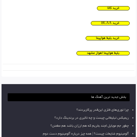
خرید کالا
خرید BCAA
خرید بلیط هواپیما
بلیط هواپیما اهواز مشهد
بخش جدید ترین آهنگ ها
چرا توری‌های فلزی این‌قدر پرکاربردند؟
ریمیکس تبلیغاتی چیست و چه تاثیری در برندینگ دارد؟
چطور جم موبایل لجند بخریم که هم ارزان باشد هم مطمئن؟
آلومینیوم ضایعات چیست؟ | همه چیز درباره آلومینیوم دست دوم