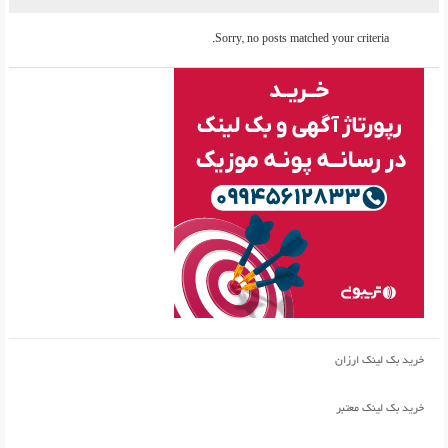
Sorry, no posts matched your criteria.
خرید بک لینک ارزان
خرید بک لینک معتبر