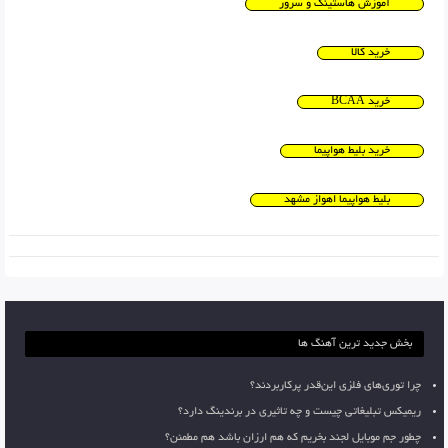
آموزش هاستینگ و سرور
خرید کالا
خرید BCAA
خرید بلیط هواپیما
بلیط هواپیما اهواز مشهد
بخش جدید ترین آهنگ ها
چرا توری‌های فلزی این‌قدر پرکاربردند؟
ریمیکس تبلیغاتی چیست و چه تاثیری در برندینگ دارد؟
چطور جم موبایل لجند بخریم که هم ارزان باشد هم مطمئن؟