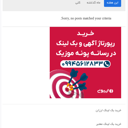
این هفته
ماه گذشته
کلی
Sorry, no posts matched your criteria.
خرید بک لینک ارزان
خرید بک لینک معتبر