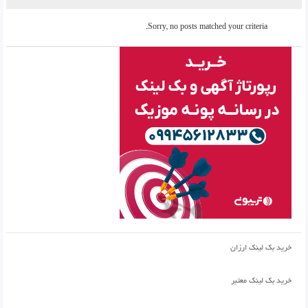
Sorry, no posts matched your criteria.
خرید بک لینک ارزان
خرید بک لینک معتبر