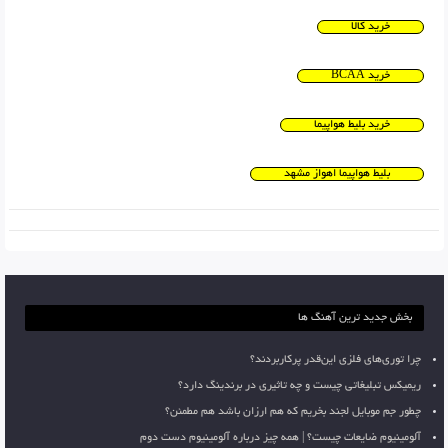
خرید کالا
خرید BCAA
خرید بلیط هواپیما
بلیط هواپیما اهواز مشهد
بخش جدید ترین آهنگ ها
چرا توری‌های فلزی این‌قدر پرکاربردند؟
ریمیکس تبلیغاتی چیست و چه تاثیری در برندینگ دارد؟
چطور جم موبایل لجند بخریم که هم ارزان باشد هم مطمئن؟
آلومینیوم ضایعات چیست؟ | همه چیز درباره آلومینیوم دست دوم