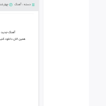
دسته :
آهنگ
چهارشنبه 8 آگوس
آهنگ جدید
ح
همین الان دانلود کن