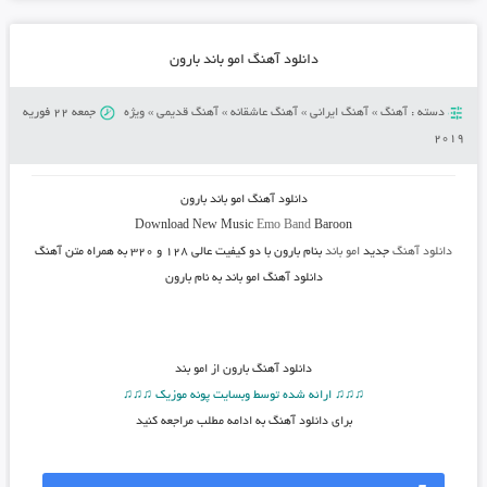
دانلود آهنگ امو باند بارون
دسته :
آهنگ
»
آهنگ ایرانی
»
آهنگ عاشقانه
»
آهنگ قدیمی
»
ویژه
جمعه 22 فوریه
2019
دانلود آهنگ
امو باند بارون
Download New Music
Emo Band
Baroon
دانلود آهنگ
جدید
امو باند
بنام بارون
با دو کیفیت عالی ۱۲۸ و ۳۲۰ به همراه متن آهنگ
دانلود آهنگ امو باند به نام بارون
دانلود آهنگ
بارون از امو بند
♫♫♫ ارائه شده توسط وبسایت پونه موزیک ♫♫♫
برای دانلود آهنگ به ادامه مطلب مراجعه کنید