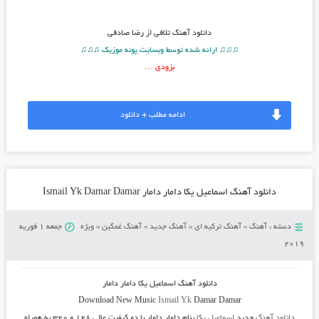
دانلود آهنگ
تلافی از رضا صادقی
♫♫♫ ارائه شده توسط وبسایت پونه موزیک ♫♫♫
بزودی …
ادامه مطلب + دانلود
دانلود آهنگ اسماعیل یکا دامار دامار Ismail Yk Damar Damar
دسته :
آهنگ
»
آهنگ ترکیه ای
»
آهنگ جدید
»
آهنگ غمگین
»
ویژه
جمعه 1 فوریه
2019
دانلود آهنگ
اسماعیل یکا دامار دامار
Download New Music
Ismail Yk
Damar Damar
دانلود آهنگ
جدید
اسماعیل یکا
بنام دامار دامار
با دو کیفیت عالی ۱۲۸ و ۳۲۰ به همراه