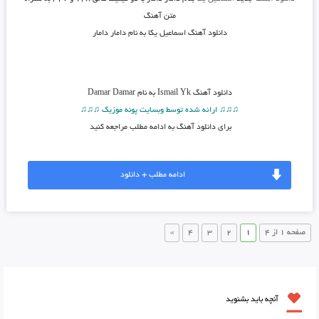
متن آهنگ
دانلود آهنگ اسماعیل یکا به نام دامار دامار
دانلود آهنگ
Ismail Yk به نام Damar Damar
♫♫♫ ارائه شده توسط وبسایت پونه موزیک ♫♫♫
برای دانلود آهنگ به ادامه مطلب مراجعه کنید
ادامه مطلب + دانلود
صفحه 1 از 4
1
2
3
4
»
آنچه باید بشنوید