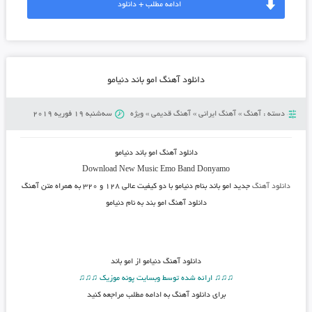
ادامه مطلب + دانلود
دانلود آهنگ امو باند دنیامو
دسته :
آهنگ
»
آهنگ ایرانی
»
آهنگ قدیمی
»
ویژه
سه‌شنبه 19 فوریه 2019
دانلود آهنگ
امو باند دنیامو
Download New Music
Emo Band Donyamo
دانلود آهنگ
جدید امو باند بنام دنیامو
با دو کیفیت عالی ۱۲۸ و ۳۲۰ به همراه متن آهنگ
دانلود آهنگ امو بند به نام دنیامو
دانلود آهنگ
دنیامو از امو باند
♫♫♫ ارائه شده توسط وبسایت پونه موزیک ♫♫♫
برای دانلود آهنگ به ادامه مطلب مراجعه کنید