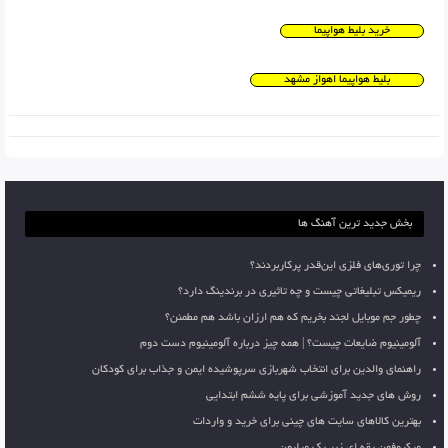
خرید بلیط هواپیما
بلیط هواپیما اهواز مشهد
بخش جدید ترین آهنگ ها
چرا توری‌های فلزی این‌قدر پرکاربردند؟
ریمیکس تبلیغاتی چیست و چه تاثیری در برندینگ دارد؟
چطور جم موبایل لجند بخریم که هم ارزان باشد هم مطمئن؟
آلومینیوم ضایعات چیست؟ | همه چیز درباره آلومینیوم دست دوم
راهنمای والدین برای انتخاب شهربازی سرپوشیده ایمن و جذاب برای کودکان
روش های جدید آموزشی برای پایه ششم ابتدایی
بهترین کالاهای سایت های چینی برای خرید و واردات
میکروفون یقه ای زیر یک میلیون