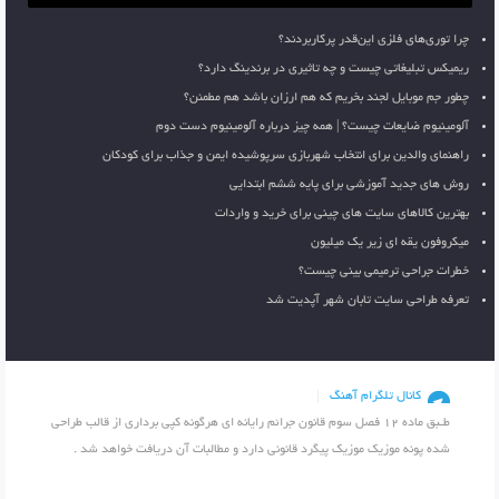
چرا توری‌های فلزی این‌قدر پرکاربردند؟
ریمیکس تبلیغاتی چیست و چه تاثیری در برندینگ دارد؟
چطور جم موبایل لجند بخریم که هم ارزان باشد هم مطمئن؟
آلومینیوم ضایعات چیست؟ | همه چیز درباره آلومینیوم دست دوم
راهنمای والدین برای انتخاب شهربازی سرپوشیده ایمن و جذاب برای کودکان
روش های جدید آموزشی برای پایه ششم ابتدایی
بهترین کالاهای سایت های چینی برای خرید و واردات
میکروفون یقه ای زیر یک میلیون
خطرات جراحی ترمیمی بینی چیست؟
تعرفه طراحی سایت تابان شهر آپدیت شد
کانال تلگرام آهنگ
طـبق ماده 12 فصل سوم قانون جرائم رایانه ای هرگونه کپی برداری از قالب طراحی
شده پونه موزیک موزیک پیگرد قانونی دارد و مطالبات آن دریافت خواهد شد .