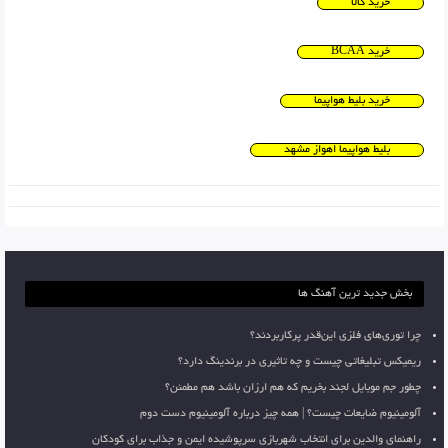
خرید کالا
خرید BCAA
خرید بلیط هواپیما
بلیط هواپیما اهواز مشهد
بخش جدید ترین آهنگ ها
چرا توری‌های فلزی این‌قدر پرکاربردند؟
ریمیکس تبلیغاتی چیست و چه تاثیری در برندینگ دارد؟
چطور جم موبایل لجند بخریم که هم ارزان باشد هم مطمئن؟
آلومینیوم ضایعات چیست؟ | همه چیز درباره آلومینیوم دست دوم
راهنمای والدین برای انتخاب شهربازی سرپوشیده ایمن و جذاب برای کودکان