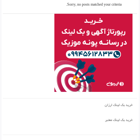
Sorry, no posts matched your criteria.
خرید بک لینک ارزان
خرید بک لینک معتبر