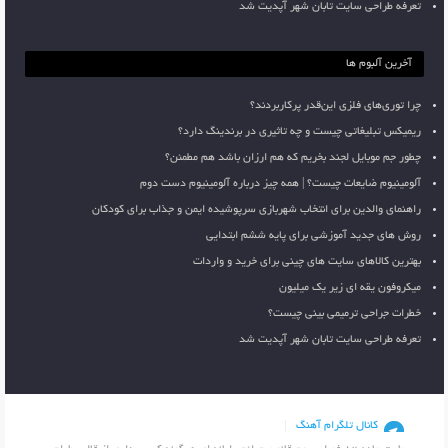
تعرفه طراحی سایت تابان شهر آپدیت شد
آخرین آلبوم ها
چرا توری‌های فلزی این‌قدر پرکاربردند؟
ریمیکس تبلیغاتی چیست و چه تاثیری در برندینگ دارد؟
چطور جم موبایل لجند بخریم که هم ارزان باشد هم مطمئن؟
آلومینیوم ضایعات چیست؟ | همه چیز درباره آلومینیوم دست دوم
راهنمای والدین برای انتخاب شهربازی سرپوشیده ایمن و جذاب برای کودکان
روش های جدید آموزشی برای پایه ششم ابتدایی
بهترین کالاهای سایت های چینی برای خرید و واردات
میکروفون یقه ای زیر یک میلیون
خطرات جراحی ترمیمی بینی چیست؟
تعرفه طراحی سایت تابان شهر آپدیت شد
کانال تلگرام آهنگ