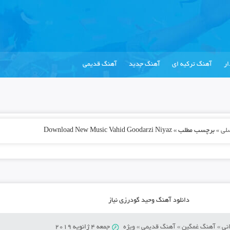
ر
آهنگ ترکیه ای
آهنگ جدید
آهنگ قدیمی
لی
»
برچسب مطلب » Download New Music Vahid Goodarzi Niyaz
دانلود آهنگ وحید گودرزی نیاز
نی
»
آهنگ غمگین
»
آهنگ قدیمی
»
ویژه
جمعه 4 ژانویه 2019