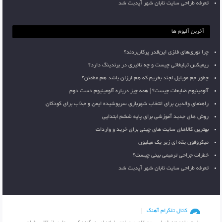
تعرفه طراحی سایت تابان شهر آپدیت شد
آخرین آلبوم ها
چرا توری‌های فلزی این‌قدر پرکاربردند؟
ریمیکس تبلیغاتی چیست و چه تاثیری در برندینگ دارد؟
چطور جم موبایل لجند بخریم که هم ارزان باشد هم مطمئن؟
آلومینیوم ضایعات چیست؟ | همه چیز درباره آلومینیوم دست دوم
راهنمای والدین برای انتخاب شهربازی سرپوشیده ایمن و جذاب برای کودکان
روش های جدید آموزشی برای پایه ششم ابتدایی
بهترین کالاهای سایت های چینی برای خرید و واردات
میکروفون یقه ای زیر یک میلیون
خطرات جراحی ترمیمی بینی چیست؟
تعرفه طراحی سایت تابان شهر آپدیت شد
کانال تلگرام آهنگ