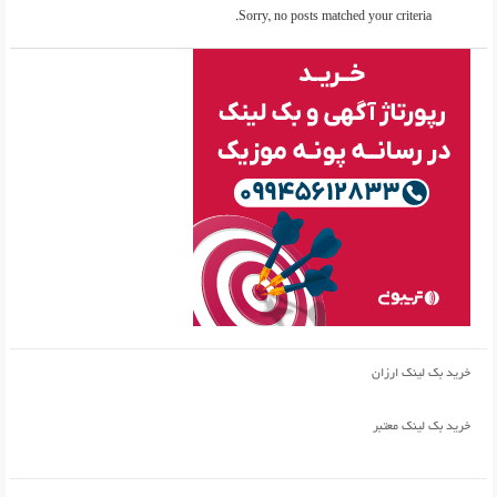
Sorry, no posts matched your criteria.
خرید بک لینک ارزان
خرید بک لینک معتبر