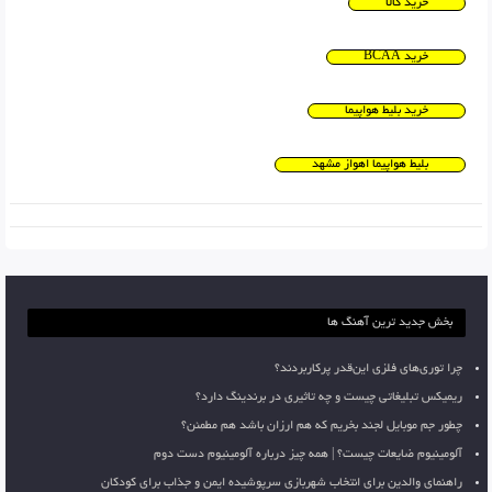
خرید کالا
خرید BCAA
خرید بلیط هواپیما
بلیط هواپیما اهواز مشهد
بخش جدید ترین آهنگ ها
چرا توری‌های فلزی این‌قدر پرکاربردند؟
ریمیکس تبلیغاتی چیست و چه تاثیری در برندینگ دارد؟
چطور جم موبایل لجند بخریم که هم ارزان باشد هم مطمئن؟
آلومینیوم ضایعات چیست؟ | همه چیز درباره آلومینیوم دست دوم
راهنمای والدین برای انتخاب شهربازی سرپوشیده ایمن و جذاب برای کودکان