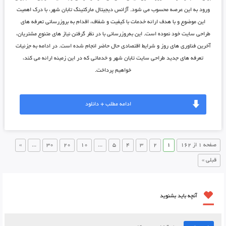
ورود به این عرصه محسوب می شود.
آژانس دیجیتال مارکتینگ تابان شهر
، با درک اهمیت
این موضوع و با هدف ارائه خدمات با کیفیت و شفاف، اقدام به بروزرسانی تعرفه های
طراحی سایت خود نموده است. این به‌روزرسانی با در نظر گرفتن نیاز های متنوع مشتریان،
آخرین فناوری های روز و شرایط اقتصادی حال حاضر انجام شده است. در ادامه به جزئیات
تعرفه های جدید
طراحی سایت تابان شهر
و خدماتی که در این زمینه ارائه می کند،
خواهیم پرداخت.
ادامه مطلب + دانلود
صفحه 1 از 162
1
2
3
4
5
...
10
20
30
...
»
قبلی »
آنچه باید بشنوید