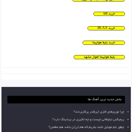
خرید کالا
خرید BCAA
خرید بلیط هواپیما
بلیط هواپیما اهواز مشهد
بخش جدید ترین آهنگ ها
چرا توری‌های فلزی این‌قدر پرکاربردند؟
ریمیکس تبلیغاتی چیست و چه تاثیری در برندینگ دارد؟
چطور جم موبایل لجند بخریم که هم ارزان باشد هم مطمئن؟