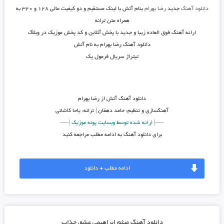
دانلود آهنگ
جدید
رضا بهرام
بنام
آتش
با لینک مستقیم و دو کیفیت عالی ۱۲۸ و ۳۲۰ به
همراه متن ترانه
ارائه آهنگ فوق العاده زیبا و جدید با پخش آنلاین و کد پخش موزیک در وبلاگ
دانلود آهنگ رضا بهرام به نام آتش
تیتراژ سریال فرمول یک
دانلود آهنگ
آتش از رضا بهرام
آهنگسازی و تنظیم: حامد دهقان | ترانه: یاحا کاشانی
—–| ارائه شده توسط وبسایت پونه موزیک |—–
برای دانلود آهنگ به ادامه مطلب مراجعه کنید
ادامه مطلب + دانلود
دانلود آهنگ میثم ابراهیمی عشق جذاب