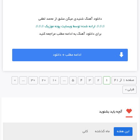
دانلود آهنگ
شنیدی میگن عشق از محمد لطفی
♫♫♫ ارائه شده توسط وبسایت پونه موزیک ♫♫♫
برای دانلود آهنگ به ادامه مطلب مراجعه کنید
ادامه مطلب + دانلود
صفحه 1 از 41
1
2
3
4
5
...
10
20
30
...
»
قبلی »
آنچه باید بشنوید
این هفته
ماه گذشته
کلی