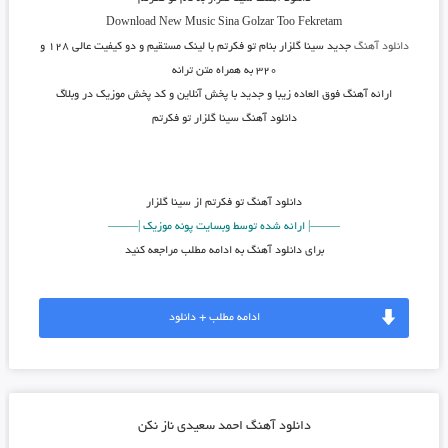
Download New Music
Sina Golzar Too Fekretam
دانلود آهنگ
جدید
سینا گلزار
بنام
تو فکرتم
با لینک مستقیم و دو کیفیت عالی ۱۲۸ و
۳۲۰ به همراه متن ترانه
ارائه آهنگ فوق العاده زیبا و جدید با پخش آنلاین و کد پخش موزیک در وبلاگ
دانلود آهنگ سینا گلزار تو فکرتم
دانلود آهنگ
تو فکرتم از سینا گلزار
——–| ارائه شده توسط وبسایت پونه موزیک |—–—
برای دانلود آهنگ به ادامه مطلب مراجعه کنید
ادامه مطلب + دانلود
دانلود آهنگ احمد سعیدی ناز نکن