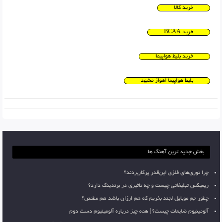
خرید کالا
خرید BCAA
خرید بلیط هواپیما
بلیط هواپیما اهواز مشهد
بخش جدید ترین آهنگ ها
چرا توری‌های فلزی این‌قدر پرکاربردند؟
ریمیکس تبلیغاتی چیست و چه تاثیری در برندینگ دارد؟
چطور جم موبایل لجند بخریم که هم ارزان باشد هم مطمئن؟
آلومینیوم ضایعات چیست؟ | همه چیز درباره آلومینیوم دست دوم