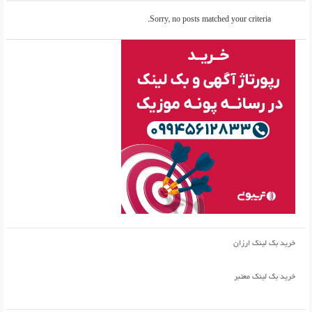
Sorry, no posts matched your criteria.
خرید بک لینک ارزان
خرید بک لینک معتبر