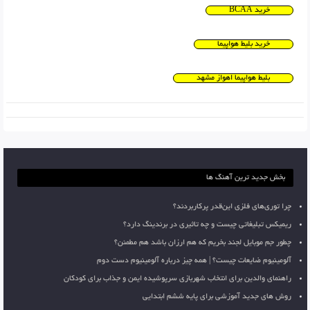
خرید BCAA
خرید بلیط هواپیما
بلیط هواپیما اهواز مشهد
بخش جدید ترین آهنگ ها
چرا توری‌های فلزی این‌قدر پرکاربردند؟
ریمیکس تبلیغاتی چیست و چه تاثیری در برندینگ دارد؟
چطور جم موبایل لجند بخریم که هم ارزان باشد هم مطمئن؟
آلومینیوم ضایعات چیست؟ | همه چیز درباره آلومینیوم دست دوم
راهنمای والدین برای انتخاب شهربازی سرپوشیده ایمن و جذاب برای کودکان
روش های جدید آموزشی برای پایه ششم ابتدایی