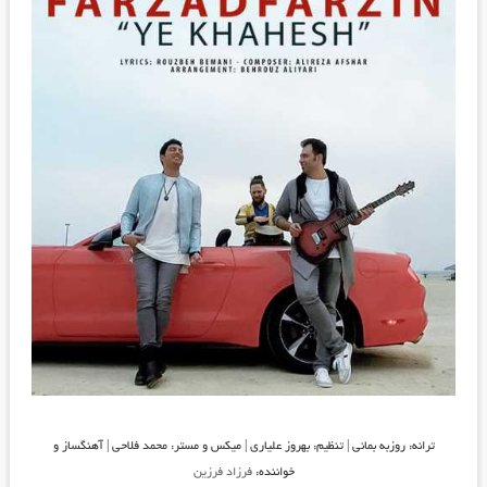
ترانه: روزبه بمانی | تنظیم: بهروز علیاری | میکس و مستر: محمد فلاحی | آهنگساز و
خواننده:
فرزاد فرزین