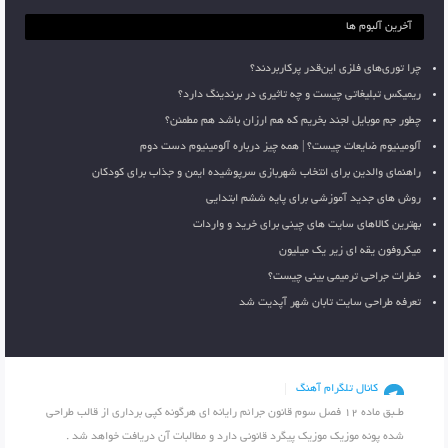
آخرین آلبوم ها
چرا توری‌های فلزی این‌قدر پرکاربردند؟
ریمیکس تبلیغاتی چیست و چه تاثیری در برندینگ دارد؟
چطور جم موبایل لجند بخریم که هم ارزان باشد هم مطمئن؟
آلومینیوم ضایعات چیست؟ | همه چیز درباره آلومینیوم دست دوم
راهنمای والدین برای انتخاب شهربازی سرپوشیده ایمن و جذاب برای کودکان
روش های جدید آموزشی برای پایه ششم ابتدایی
بهترین کالاهای سایت های چینی برای خرید و واردات
میکروفون یقه ای زیر یک میلیون
خطرات جراحی ترمیمی بینی چیست؟
تعرفه طراحی سایت تابان شهر آپدیت شد
کانال تلگرام آهنگ
طـبق ماده 12 فصل سوم قانون جرائم رایانه ای هرگونه کپی برداری از قالب طراحی
شده پونه موزیک موزیک پیگرد قانونی دارد و مطالبات آن دریافت خواهد شد .