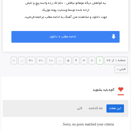
یه خواهش دیگه موهاتو نبافش – دلم لک زده واسه پیچ و تابش
ارائه شده توسط وبسایت پونه موزیک
جهت دانلود و مشاهده متن آهنگ به ادامه مطلب مراجعه فرمایید.
ادامه مطلب + دانلود
صفحه 1 از 36
1
2
3
4
5
...
10
20
30
...
»
قبلی »
آنچه باید بشنوید
این هفته
ماه گذشته
کلی
Sorry, no posts matched your criteria.