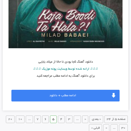
دانلود آهنگ
کجا بودی تا حالا از میلاد بابایی
♫♫♫ ارائه شده توسط وبسایت پونه موزیک ♫♫♫
برای دانلود آهنگ به ادامه مطلب مراجعه کنید
ادامه مطلب + دانلود
صفحه 5 از 34
« بعدی
«
...
3
4
5
6
7
...
10
20
30
...
»
قبلی »