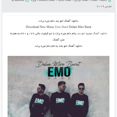
دسته :
آهنگ
»
آهنگ ایرانی
»
آهنگ جدید
»
آهنگ عاشقانه
»
ویژه
سه‌شنبه 5
مارس 2019
دانلود آهنگ امو بند دلم میره برات
Download New Music
Emo Band
Delam Mire Barat
دانلود آهنگ
جدید
امو بند
بنام دلم میره برات
با دو کیفیت عالی ۱۲۸ و ۳۲۰ به همراه
متن آهنگ
دانلود آهنگ امو باند به نام دلم میره برات