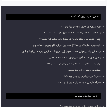
بخش جدید ترین آهنگ ها
چرا توری‌های فلزی این‌قدر پرکاربردند؟
ریمیکس تبلیغاتی چیست و چه تاثیری در برندینگ دارد؟
چطور جم موبایل لجند بخریم که هم ارزان باشد هم مطمئن؟
آلومینیوم ضایعات چیست؟ | همه چیز درباره آلومینیوم دست دوم
راهنمای والدین برای انتخاب شهربازی سرپوشیده ایمن و جذاب برای کودکان
روش های جدید آموزشی برای پایه ششم ابتدایی
بهترین کالاهای سایت های چینی برای خرید و واردات
میکروفون یقه ای زیر یک میلیون
خطرات جراحی ترمیمی بینی چیست؟
تعرفه طراحی سایت تابان شهر آپدیت شد
آخرین موزیک ویدئو ها
چرا توری‌های فلزی این‌قدر پرکاربردند؟