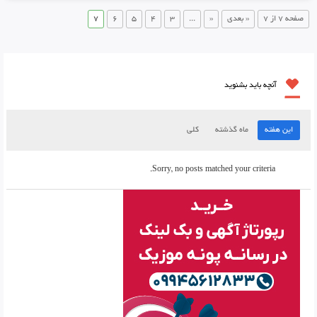
صفحه 7 از 7
« بعدی
«
...
3
4
5
6
7
آنچه باید بشنوید
این هفته
ماه گذشته
کلی
Sorry, no posts matched your criteria.