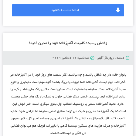
ادامه مطلب + دانلود
وقتش رسیده کابینت آشپزخانه خود را مدرن کنید!
دسته :
رپورتاژ آگهی
سه‌شنبه 10 دسامبر 2019
بانوان خانه دار چه شاغل باشند و چه نباشند اکثر ساعت های روز خود را در آشپزخانه می
گذرانند. مهم نیست آشپزخانه شما کوچک یا بزرگ باشد! آنچه مهم است دلپذیری و تنوع
محیط آشپزخانه است. سلیقه ها متفاوت است. ممکن است خانمی رنگ های شاد و گرم را
برای آشپزخانه خود بپسندد. خانمی دیگر فضایی خلوت و شیک با رنگ های خنثی دوست
دارد. محیط آشپزخانه سنتی یا روستیک انتخاب اول بانوی دیگری است. خبر خوش این
است که یک آشپزخانه مدرن و شیک می تواند مطابق تمامی سلیقه ها طراحی شود. شاید
تعجب کنید اگر بگویم لازمه داشتن یک آشپزخانه امروزی همیشه تغییر کل دکوراسیون
آشپزخانه و صرف هزینه های سنگین نیست! گاهی با تغییرات کوچک هم می توان فضایی
دل انگیز و دوستانه داشت.