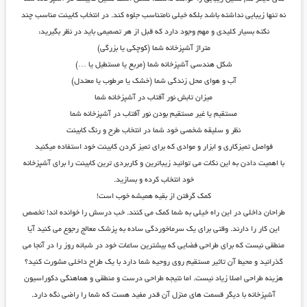
نه تنها زیبایی نداشته باشد بلکه خیلی نامتناسب جلوه کند. در انتخاب کابینت مناسب چند
نکته بسیار کلیدی و مهم وجود دارد که قبل از هر تصمیمی باید در نظر بگیرید:
متراژ آشپزخانه شما (کوچکی یا بزرگی)
شکل هندسی آشپزخانه شما (مربع یا مستطیل یا …)
آب و هوای محل زندگی شما (خشک یا مرطوب یا معتدل)
میزان تابش نور آفتاب در آشپزخانه شما
مستقیم یا غیر مستقیم بودن نور آفتاب در آشپزخانه شما
نظر و سلیقه شخصی خود شما در انتخاب طرح و رنگ کابینت
فواصل تمیزکاری و ابزار و موادی که برای تمیز کردن کابینت خود استفاده میکنید
با اهمیت دادن به این نکات می توانید زیباترین و کاربردی ترین کابینت را برای آشپزخانه
خود انتخاب کرده و بسازید.
کمک گرفتن از بقیه همیشه خوب است!
طراحان داخلی در این راه خیلی به شما کمک می کنند. خب درسش را خوانده اند! تخصص
این کار را دارند. وقتی برای یک سرماخوردگی ساده به پزشک معالج رجوع می کنید آیا
منطقی نیست که برای طراحی فضایی که بیشترین ساعات خود در شبانه روز را در آنجا می
گذرانید و محیط آن تاثیر مستقیم روی روحیه شما دارد با یک طراح داخلی مشورت کنید؟
هزینه طراحی اصلا زیاد نیست. اما نتیجه طراحی درست و منطقی و هماهنگی دکوراسیون
آشپزخانه با دیگر قسمت های منزل آن قدر مفید هست که شما را راضی نگه دارد.