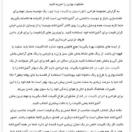
متفاوت بودن را تجربه کنید
به گزارش مجموعه طراحی
دکوراسیون و کابینت وینا چوب
یک توصیه بسیار مهم برای
فضاسازی دلباز و دوست داشتنی در آشپزخانه این است که از کلیشه ها فاصله بگیریم.
حتما لازم نیست همه وسایل برقی را روی کانتر آشپزخانه بچینید! یا از وسایل تزئینی خیلی
گران قیمت برای آشپزخانه خود استفاده کنید. یا ویترین های گرانقیمت را برای قرار دادن
ظروف تزئینی خریداری کنید.
از ایده های متفاوت بهره بگیرید! هیچ قانونی وجود ندارد که کابینت حتما باید سفید یا
قهوه ای باشد. از رنگ های نشاط بخش مثل سبز و زرد و نارنجی یا رنگ های آرامش بخش
مثل آبی و بنفش هم استفاده کنید.عزیزان ساکن در شهر قم برای این کار میتوانند از یک
کابینت ساز خوب در قم
مشاوره بگیرند. چه ایرادی دارد اگر یک دیوار آشپزخانه را با
کاغذدیواری با طرح و رنگ دلخواه خود بپوشانید؟ استفاده از قفسه به جای بوفه چطور؟ حالا
که دنیا با سرعت زیادی به سمت مدرن شدن پیش می رود بهتر است ما هم خود را با این
تغییرات هماهنگ کنیم و حال و هوای زندگی خود را به سوی بهتر شدن ببریم.
برای طراحی و
اجرای کابینت در قم
از مشاوران طراح کابینت کمک بگیرید و مهم ترین بخش
آشپزخانه یعنی کابینت را با دقت بیشتری انتخاب کنید.
نکته دیگر انتخاب کابینت مناسب از لحاظ جنس و رنگ و قیمت است. کابینت مناسب برای
آشپزخانه شما ممکن است با آشپزخانه دیگری در فضای دیگری کاملا متفاوت باشد. تصور
نکنید اگر یک کابینت خاص در یک منزل زیبایی خیره کننده ای دارد حتما در همه آشپزخانه
های دیگر هم همین زیبایی را خواهد داشت. ممکن است همین کابینت در آشپزخانه شما