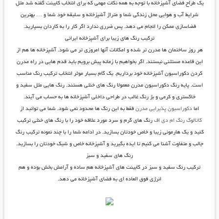
یک طراح فضای آشپزخانه با توجه به همه نکات مهمی که برای انتخاب کابینت گفته شد مثل
شرایط آب و هوایی محل زندگی شما و متراژ آشپزخانه و سلیقه خود شما و … بهترین
فضاسازی ممکن را انجام می دهد. پس ضرری ندارد اگر کار را به کاردان بسپارید.
ترکیب رنگ های زیبا برای آشپزخانه ایرانی
هر روز ساختمان ها مدرن تر شده و امکانات آنها امروزی تر می شود. آشپزخانه ها هم از
این قاعده مستثنی نیستند. اگر بخواهیم با زمانه پیش برویم باید قدم هایی در راه مدرن
کردن دکوراسیون آشپزخانه خود برداریم. یک گام بسیار موثر انتخاب ترکیب رنگ مناسب
است. پایه رنگ دکوراسیون مدرن معمولا رنگ های خنثی هستند. رنگ هایی مثل سفید و
خاکستری و کرمی و بژ رنگ غالب در طراحی داخلی آشپزخانه ها به حساب می آیند.
اما
دکوراسیون پذیرایی مدرن
فقط به این رنگ ها محدود نمی شود. شما می توانید از
کاتالوگ رنگ ام دی اف
رنگ های گرم و سرد مورد علاقه خود را با رنگ های خنثی ترکیب
کنید و یک هارمونی زیبا و خاص خودتان بسازید. در ادامه شما را با چند نمونه ترکیب رنگ
جالب و متفاوت آشنا می کنیم تا ایده بگیرید و آشپزخانه خاص و شیک خودتان را بسازید.
رنگ های سفید و سبز
ترکیب رنگ سفید و سبز در کابینت های آشپزخانه هم ساده و آرامش بخش بوده و هم
انرژی فوق العاده ای به فضای آشپزخانه می دهد.