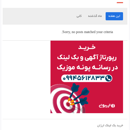
این هفته
ماه گذشته
کلی
Sorry, no posts matched your criteria.
خرید بک لینک ارزان