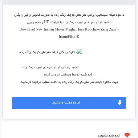
دانلود فیلم سینمایی ایرانی مغز های کوچک زنگ زده
به صورت قانونی و غیر رایگان
دانلود فیلم مغز های کوچک زنگ زده
با کیفیت HD و حجم پایین
Download New Iranian Movie Maghz Haye Koochake Zang Zade –
IrooniFilm.IR
دانلود رایگان فیلم مغزهای کوچک زنگ زده
ارائه شده توسط وبسایت
ایرونی فیلم
جهت دانلود فیلم مغز های کوچک زنگ زده به ادامه مطلب مراجعه فرمایید.
ادامه مطلب + دانلود
آنچه باید بشنوید