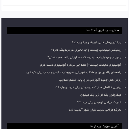
بخش جدید ترین آهنگ ها
چرا توری‌های فلزی این‌قدر پرکاربردند؟
ریمیکس تبلیغاتی چیست و چه تاثیری در برندینگ دارد؟
چطور جم موبایل لجند بخریم که هم ارزان باشد هم مطمئن؟
آلومینیوم ضایعات چیست؟ | همه چیز درباره آلومینیوم دست دوم
راهنمای والدین برای انتخاب شهربازی سرپوشیده ایمن و جذاب برای کودکان
روش های جدید آموزشی برای پایه ششم ابتدایی
بهترین کالاهای سایت های چینی برای خرید و واردات
میکروفون یقه ای زیر یک میلیون
خطرات جراحی ترمیمی بینی چیست؟
تعرفه طراحی سایت تابان شهر آپدیت شد
آخرین موزیک ویدئو ها