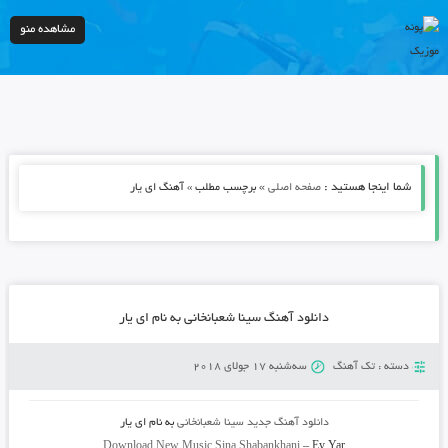
مشاهده منو
شما اینجا هستید :
»
صفحه اصلی
برچسب مطلب » آهنگ ای یار
دانلود آهنگ سینا شعبانخانی به نام ای یار
دسته :
تک آهنگ
سه‌شنبه 17 جولای 2018
دانلود آهنگ جدید
سینا شعبانخانی
به نام
ای یار
Download New Music
Sina Shabankhani
–
Ey Yar