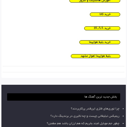
آموزش هاستینگ و سرور
خرید کالا
خرید BCAA
خرید بلیط هواپیما
بلیط هواپیما اهواز مشهد
بخش جدید ترین آهنگ ها
چرا توری‌های فلزی این‌قدر پرکاربردند؟
ریمیکس تبلیغاتی چیست و چه تاثیری در برندینگ دارد؟
چطور جم موبایل لجند بخریم که هم ارزان باشد هم مطمئن؟