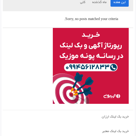
این هفته
ماه گذشته
کلی
Sorry, no posts matched your criteria.
خرید بک لینک ارزان
خرید بک لینک معتبر