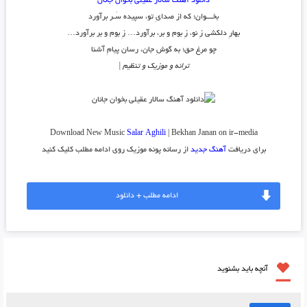
دانلود آهنگ سالار عقیلی بخوان جانان
بخـــوان؛ که از صدایِ تو، سپیده سَـر برآورد
بهارِ دلکشی زِ نو، زِ بوم و بر، برآورد… زِ بوم و بر برآورد…
چو مرغ حق؛ به گوشِ جان، رسان پیامِ آشنا
ترانه و موزیک و تنظیم |
Download New Music
Salar Aghili
| Bekhan Janan on ir-media
برای دریافت
آهنگ جدید
از رسانه پونه موزیک روی ادامه مطلب کلیک کنید
ادامه مطلب + دانلود
آنچه باید بشنوید