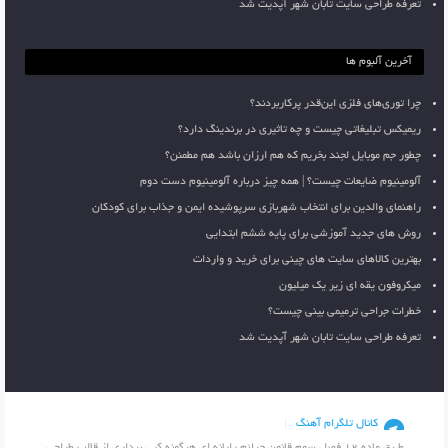
تعرفه طراحی سایت تابان شهر آپدیت شد
آخرین آلبوم ها
چرا توری‌های فلزی این‌قدر پرکاربردند؟
ریمیکس تبلیغاتی چیست و چه تاثیری در برندینگ دارد؟
چطور جم موبایل لجند بخریم که هم ارزان باشد هم مطمئن؟
آلومینیوم ضایعات چیست؟ | همه چیز درباره آلومینیوم دست دوم
راهنمای والدین برای انتخاب شهربازی سرپوشیده ایمن و جذاب برای کودکان
روش های جدید آموزشی برای پایه ششم ابتدایی
بهترین کالاهای سایت های چینی برای خرید و واردات
میکروفون یقه ای زیر یک میلیون
خطرات جراحی ترمیمی بینی چیست؟
تعرفه طراحی سایت تابان شهر آپدیت شد
کانال تلگرام آهنگ
طـبق ماده 12 فصل سوم قانون جرائم رایانه ای هرگونه کپی برداری از قالب طراحی