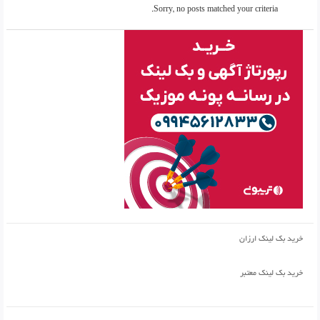
Sorry, no posts matched your criteria.
خرید بک لینک ارزان
خرید بک لینک معتبر