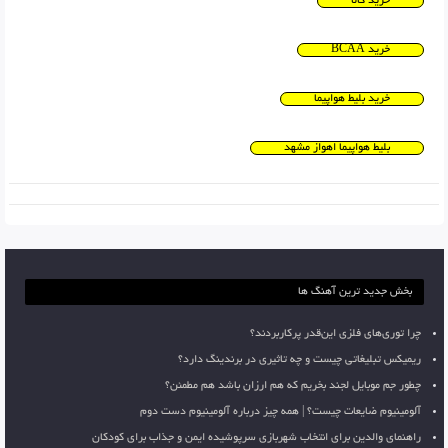
خرید کالا
خرید BCAA
خرید بلیط هواپیما
بلیط هواپیما اهواز مشهد
بخش جدید ترین آهنگ ها
چرا توری‌های فلزی این‌قدر پرکاربردند؟
ریمیکس تبلیغاتی چیست و چه تاثیری در برندینگ دارد؟
چطور جم موبایل لجند بخریم که هم ارزان باشد هم مطمئن؟
آلومینیوم ضایعات چیست؟ | همه چیز درباره آلومینیوم دست دوم
راهنمای والدین برای انتخاب شهربازی سرپوشیده ایمن و جذاب برای کودکان