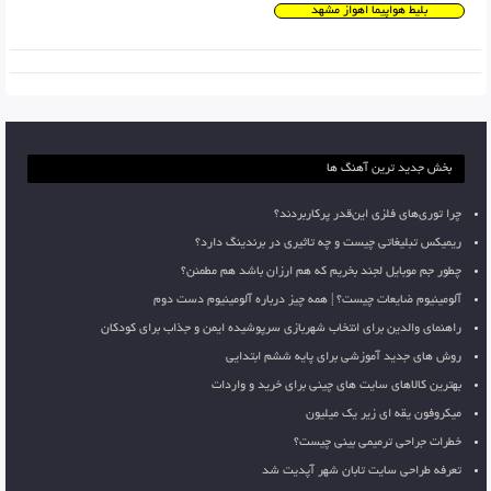
بلیط هواپیما اهواز مشهد
بخش جدید ترین آهنگ ها
چرا توری‌های فلزی این‌قدر پرکاربردند؟
ریمیکس تبلیغاتی چیست و چه تاثیری در برندینگ دارد؟
چطور جم موبایل لجند بخریم که هم ارزان باشد هم مطمئن؟
آلومینیوم ضایعات چیست؟ | همه چیز درباره آلومینیوم دست دوم
راهنمای والدین برای انتخاب شهربازی سرپوشیده ایمن و جذاب برای کودکان
روش های جدید آموزشی برای پایه ششم ابتدایی
بهترین کالاهای سایت های چینی برای خرید و واردات
میکروفون یقه ای زیر یک میلیون
خطرات جراحی ترمیمی بینی چیست؟
تعرفه طراحی سایت تابان شهر آپدیت شد