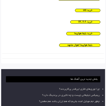
خرید کالا
خرید BCAA
خرید بلیط هواپیما
بلیط هواپیما اهواز مشهد
بخش جدید ترین آهنگ ها
چرا توری‌های فلزی این‌قدر پرکاربردند؟
ریمیکس تبلیغاتی چیست و چه تاثیری در برندینگ دارد؟
چطور جم موبایل لجند بخریم که هم ارزان باشد هم مطمئن؟