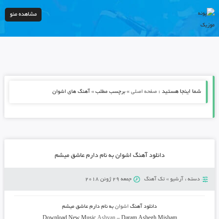
مشاهده منو
شما اینجا هستید :
»
صفحه اصلی
برچسب مطلب » آهنگ های اشوان
دانلود آهنگ اشوان به نام دارم عاشق میشم
دسته :
آرشیو
»
تک آهنگ
جمعه 29 ژوئن 2018
دانلود آهنگ
اشوان
به نام
دارم عاشق میشم
Download New Music
Ashvan
–
Daram Ashegh Misham