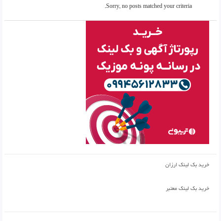
Sorry, no posts matched your criteria.
خرید بک لینک ارزان
خرید بک لینک معتبر