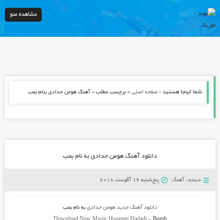
مشاهده منو
شما اینجا هستید :
»
صفحه اصلی
برچسب مطلب » آهنگ هومن حدادی بنام بمب
دانلود آهنگ هومن حدادی به نام بمب
دسته :
آهنگ
پنج‌شنبه 16 آگوست 2018
دانلود آهنگ جدید
هومن حدادی
به نام
بمب
Download New Music
Hooman Hadadi
–
Bomb