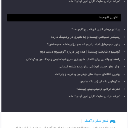
تعرفه طراحی سایت تابان شهر آپدیت شد
آخرین آلبوم ها
چرا توری‌های فلزی این‌قدر پرکاربردند؟
ریمیکس تبلیغاتی چیست و چه تاثیری در برندینگ دارد؟
چطور جم موبایل لجند بخریم که هم ارزان باشد هم مطمئن؟
آلومینیوم ضایعات چیست؟ | همه چیز درباره آلومینیوم دست دوم
راهنمای والدین برای انتخاب شهربازی سرپوشیده ایمن و جذاب برای کودکان
روش های جدید آموزشی برای پایه ششم ابتدایی
بهترین کالاهای سایت های چینی برای خرید و واردات
میکروفون یقه ای زیر یک میلیون
خطرات جراحی ترمیمی بینی چیست؟
تعرفه طراحی سایت تابان شهر آپدیت شد
کانال تلگرام آهنگ
طـبق ماده 12 فصل سوم قانون جرائم رایانه ای هرگونه کپی برداری از قالب طراحی