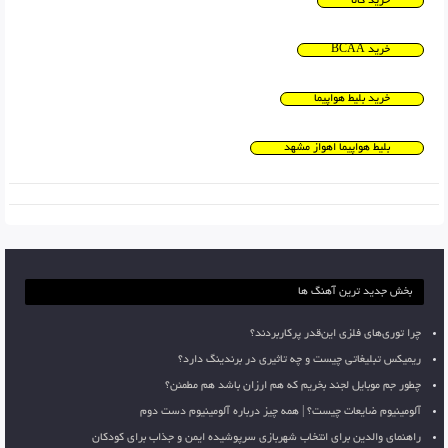
خرید کالا
خرید BCAA
خرید بلیط هواپیما
بلیط هواپیما اهواز مشهد
بخش جدید ترین آهنگ ها
چرا توری‌های فلزی این‌قدر پرکاربردند؟
ریمیکس تبلیغاتی چیست و چه تاثیری در برندینگ دارد؟
چطور جم موبایل لجند بخریم که هم ارزان باشد هم مطمئن؟
آلومینیوم ضایعات چیست؟ | همه چیز درباره آلومینیوم دست دوم
راهنمای والدین برای انتخاب شهربازی سرپوشیده ایمن و جذاب برای کودکان