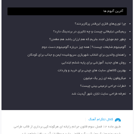
آخرین آلبوم ها
چرا توری‌های فلزی این‌قدر پرکاربردند؟
ریمیکس تبلیغاتی چیست و چه تاثیری در برندینگ دارد؟
چطور جم موبایل لجند بخریم که هم ارزان باشد هم مطمئن؟
آلومینیوم ضایعات چیست؟ | همه چیز درباره آلومینیوم دست دوم
راهنمای والدین برای انتخاب شهربازی سرپوشیده ایمن و جذاب برای کودکان
روش های جدید آموزشی برای پایه ششم ابتدایی
بهترین کالاهای سایت های چینی برای خرید و واردات
میکروفون یقه ای زیر یک میلیون
خطرات جراحی ترمیمی بینی چیست؟
تعرفه طراحی سایت تابان شهر آپدیت شد
کانال تلگرام آهنگ
طـبق ماده 12 فصل سوم قانون جرائم رایانه ای هرگونه کپی برداری از قالب طراحی
شده پونه موزیک موزیک پیگرد قانونی دارد و مطالبات آن دریافت خواهد شد .