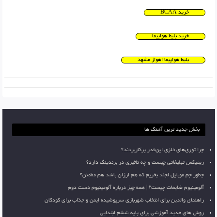
خرید BCAA
خرید بلیط هواپیما
بلیط هواپیما اهواز مشهد
بخش جدید ترین آهنگ ها
چرا توری‌های فلزی این‌قدر پرکاربردند؟
ریمیکس تبلیغاتی چیست و چه تاثیری در برندینگ دارد؟
چطور جم موبایل لجند بخریم که هم ارزان باشد هم مطمئن؟
آلومینیوم ضایعات چیست؟ | همه چیز درباره آلومینیوم دست دوم
راهنمای والدین برای انتخاب شهربازی سرپوشیده ایمن و جذاب برای کودکان
روش های جدید آموزشی برای پایه ششم ابتدایی