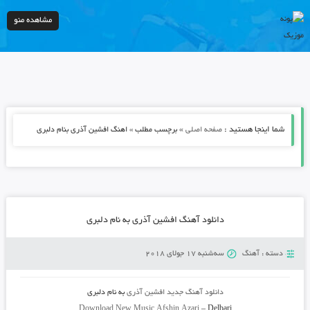
مشاهده منو
شما اینجا هستید :
»
صفحه اصلی
برچسب مطلب » اهنگ افشین آذری بنام دلبری
دانلود آهنگ افشین آذری به نام دلبری
دسته :
آهنگ
سه‌شنبه 17 جولای 2018
دانلود آهنگ جدید
افشین آذری
به نام
دلبری
Download New Music
Afshin Azari
–
Delbari