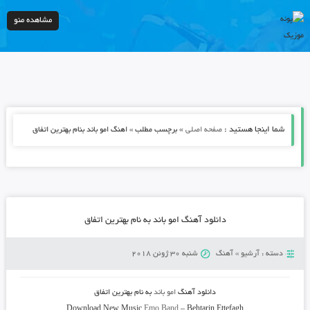
مشاهده منو
شما اینجا هستید :
»
صفحه اصلی
برچسب مطلب » اهنگ امو باند بنام بهترین اتفاق
دانلود آهنگ امو باند به نام بهترین اتفاق
دسته :
آرشیو
»
آهنگ
شنبه 30 ژوئن 2018
دانلود آهنگ
امو باند
به نام
بهترین اتفاق
Download New Music
Emo Band
–
Behtarin Ettefagh