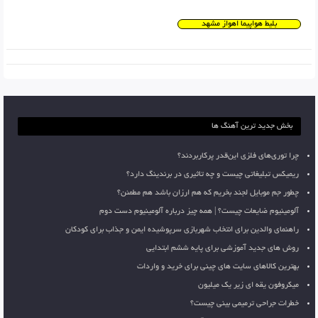
بلیط هواپیما اهواز مشهد
بخش جدید ترین آهنگ ها
چرا توری‌های فلزی این‌قدر پرکاربردند؟
ریمیکس تبلیغاتی چیست و چه تاثیری در برندینگ دارد؟
چطور جم موبایل لجند بخریم که هم ارزان باشد هم مطمئن؟
آلومینیوم ضایعات چیست؟ | همه چیز درباره آلومینیوم دست دوم
راهنمای والدین برای انتخاب شهربازی سرپوشیده ایمن و جذاب برای کودکان
روش های جدید آموزشی برای پایه ششم ابتدایی
بهترین کالاهای سایت های چینی برای خرید و واردات
میکروفون یقه ای زیر یک میلیون
خطرات جراحی ترمیمی بینی چیست؟