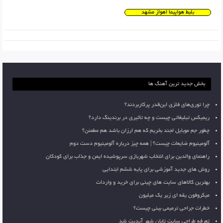
بلیط هواپیما اهواز مشهد
بخش جدید ترین آهنگ ها
چرا توری‌های فلزی این‌قدر پرکاربردند؟
ریمیکس تبلیغاتی چیست و چه تاثیری در برندینگ دارد؟
چطور جم موبایل لجند بخریم که هم ارزان باشد هم مطمئن؟
آلومینیوم ضایعات چیست؟ | همه چیز درباره آلومینیوم دست دوم
راهنمای والدین برای انتخاب شهربازی سرپوشیده ایمن و جذاب برای کودکان
روش های جدید آموزشی برای پایه ششم ابتدایی
بهترین کالاهای سایت های چینی برای خرید و واردات
میکروفون یقه ای زیر یک میلیون
خطرات جراحی ترمیمی بینی چیست؟
تعرفه طراحی سایت تابان شهر آپدیت شد