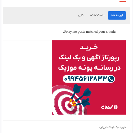
این هفته
ماه گذشته
کلی
Sorry, no posts matched your criteria.
خرید بک لینک ارزان