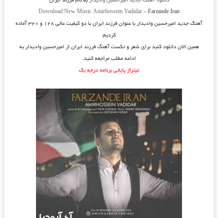
دانلود آهنگ جدید
امیرحسین وادیدار
به نام
فرزند ایران
Download New Music
Amirhossein Vadidar
–
Farzande Iran
آهنگ جدید
امیرحسین وادیدار
با عنوان
فرزند ایران
با دو کیفیت عالی ۱۲۸ و ۳۲۰ آماده
کردیم
همین الان دانلود کنید برای شعر و تکست آهنگ فرزند ایران از امیرحسین وادیدار به
ادامه مطلب مراجعه کنید.
تیتراژ پایانی برنامه درجه یک