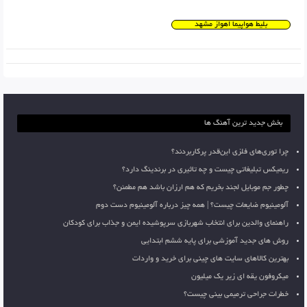
بلیط هواپیما اهواز مشهد
بخش جدید ترین آهنگ ها
چرا توری‌های فلزی این‌قدر پرکاربردند؟
ریمیکس تبلیغاتی چیست و چه تاثیری در برندینگ دارد؟
چطور جم موبایل لجند بخریم که هم ارزان باشد هم مطمئن؟
آلومینیوم ضایعات چیست؟ | همه چیز درباره آلومینیوم دست دوم
راهنمای والدین برای انتخاب شهربازی سرپوشیده ایمن و جذاب برای کودکان
روش های جدید آموزشی برای پایه ششم ابتدایی
بهترین کالاهای سایت های چینی برای خرید و واردات
میکروفون یقه ای زیر یک میلیون
خطرات جراحی ترمیمی بینی چیست؟