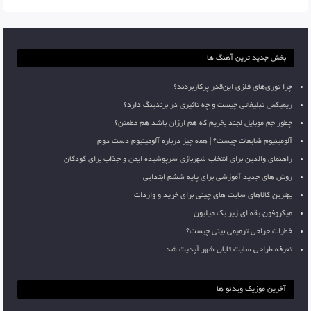
بخش جدید ترین آهنگ ها
چرا توری‌های فلزی این‌قدر پرکاربردند؟
ریمیکس تبلیغاتی چیست و چه تاثیری در برندینگ دارد؟
چطور جم موبایل لجند بخریم که هم ارزان باشد هم مطمئن؟
آلومینیوم ضایعات چیست؟ | همه چیز درباره آلومینیوم دست دوم
راهنمای والدین برای انتخاب شهربازی سرپوشیده ایمن و جذاب برای کودکان
روش های جدید آموزشی برای پایه ششم ابتدایی
بهترین کالاهای سایت های چینی برای خرید و واردات
میکروفون یقه ای زیر یک میلیون
خطرات جراحی ترمیمی بینی چیست؟
تعرفه طراحی سایت تابان شهر آپدیت شد
آخرین موزیک ویدئو ها