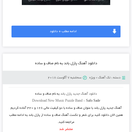
ادامه مطلب + دانلود
دانلود آهنگ پازل باند به نام صاف و ساده
دسته :
تک آهنگ
»
ویژه
سه‌شنبه 7 آگوست 2018
دانلود آهنگ جدید
پازل باند
به نام
صاف و ساده
Download New Music
Puzzle Band
–
Safo Sade
آهنگ جدید
پازل باند
با عنوان
صاف و ساده
با دو کیفیت عالی ۱۲۸ و ۳۲۰ آماده کردیم
همین الان دانلود کنید برای شعر و تکست آهنگ صاف و ساده از پازل باند به ادامه مطلب
مراجعه کنید.
منتشر شد