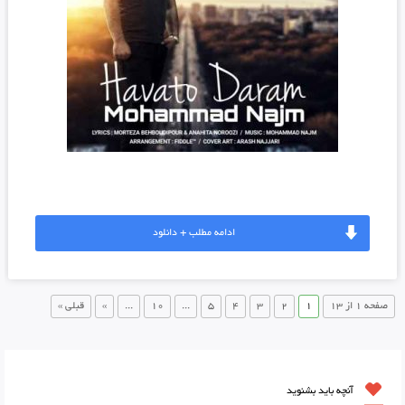
ادامه مطلب + دانلود
صفحه 1 از 13
1
2
3
4
5
...
10
...
»
قبلی »
آنچه باید بشنوید