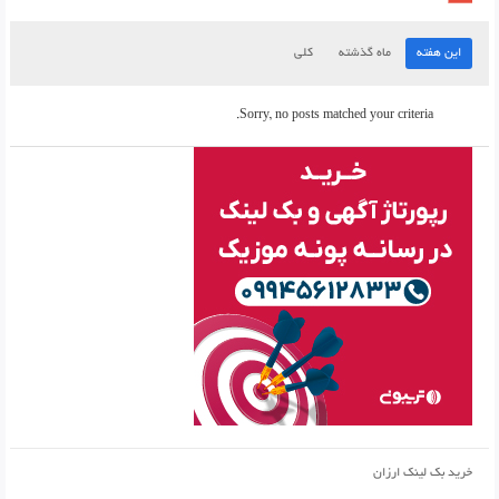
این هفته
ماه گذشته
کلی
Sorry, no posts matched your criteria.
خرید بک لینک ارزان