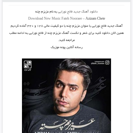
دانلود آهنگ جدید
فاتح نورایی
به نام
عزیزم چته
Download New Music
Fateh Nooraee
–
Azizam Chete
آهنگ جدید
فاتح نورایی
با عنوان
عزیزم چته
با دو کیفیت عالی ۱۲۸ و ۳۲۰ آماده کردیم
همین الان دانلود کنید برای شعر و تکست آهنگ عزیزم چته از فاتح نورایی به ادامه مطلب
مراجعه کنید.
رسانه آنلاین پونه موزیک