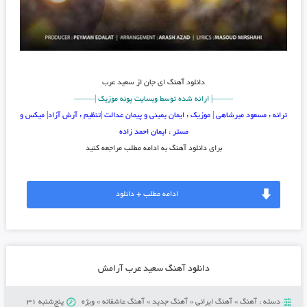
دانلود آهنگ
ای جان از سعید عرب
——–| ارائه شده توسط وبسایت پونه موزیک |—–—
ترانه : مسعود میرشاهی | موزیک : ایمان یمینی و پیمان عدالت |تنظیم : آرش آزاد| میکس و
مستر : ایمان احمد زاده
برای دانلود آهنگ به ادامه مطلب مراجعه کنید
ادامه مطلب + دانلود
دانلود آهنگ سعید عرب آرامش
دسته :
آهنگ
»
آهنگ ایرانی
»
آهنگ جدید
»
آهنگ عاشقانه
»
ویژه
پنج‌شنبه 31