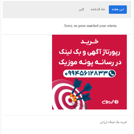
این هفته
ماه گذشته
کلی
Sorry, no posts matched your criteria.
خرید بک لینک ارزان