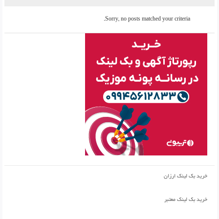
Sorry, no posts matched your criteria.
خرید بک لینک ارزان
خرید بک لینک معتبر