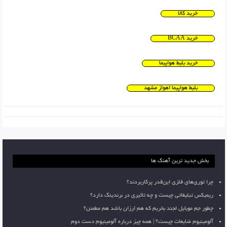
خرید کالا
خرید BCAA
خرید بلیط هواپیما
بلیط هواپیما اهواز مشهد
بخش جدید ترین آهنگ ها
چرا توری‌های فلزی این‌قدر پرکاربردند؟
ریمیکس تبلیغاتی چیست و چه تاثیری در برندینگ دارد؟
چطور جم موبایل لجند بخریم که هم ارزان باشد هم مطمئن؟
آلومینیوم ضایعات چیست؟ | همه چیز درباره آلومینیوم دست دوم