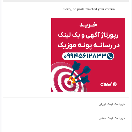
Sorry, no posts matched your criteria.
خرید بک لینک ارزان
خرید بک لینک معتبر