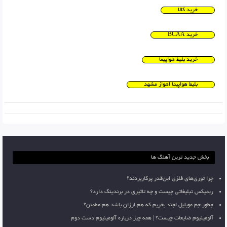
خرید کالا
خرید BCAA
خرید بلیط هواپیما
بلیط هواپیما اهواز مشهد
بخش جدید ترین آهنگ ها
چرا توری‌های فلزی این‌قدر پرکاربردند؟
ریمیکس تبلیغاتی چیست و چه تاثیری در برندینگ دارد؟
چطور جم موبایل لجند بخریم که هم ارزان باشد هم مطمئن؟
آلومینیوم ضایعات چیست؟ | همه چیز درباره آلومینیوم دست دوم