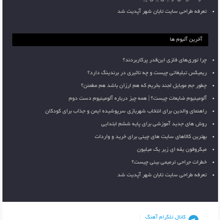
تعرفه طراحی سایت تابان شهر آپدیت شد
آخرین آلبوم ها
چرا توری‌های فلزی این‌قدر پرکاربردند؟
ریمیکس تبلیغاتی چیست و چه تاثیری در برندینگ دارد؟
چطور جم موبایل لجند بخریم که هم ارزان باشد هم مطمئن؟
آلومینیوم ضایعات چیست؟ | همه چیز درباره آلومینیوم دست دوم
راهنمای والدین برای انتخاب شهربازی سرپوشیده ایمن و جذاب برای کودکان
روش های جدید آموزشی برای پایه ششم ابتدایی
بهترین کالاهای سایت های چینی برای خرید و واردات
میکروفون یقه ای زیر یک میلیون
خطرات جراحی ترمیمی بینی چیست؟
تعرفه طراحی سایت تابان شهر آپدیت شد
کانال تلگرام آهنگ