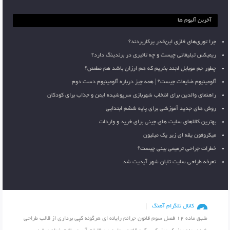
آخرین آلبوم ها
چرا توری‌های فلزی این‌قدر پرکاربردند؟
ریمیکس تبلیغاتی چیست و چه تاثیری در برندینگ دارد؟
چطور جم موبایل لجند بخریم که هم ارزان باشد هم مطمئن؟
آلومینیوم ضایعات چیست؟ | همه چیز درباره آلومینیوم دست دوم
راهنمای والدین برای انتخاب شهربازی سرپوشیده ایمن و جذاب برای کودکان
روش های جدید آموزشی برای پایه ششم ابتدایی
بهترین کالاهای سایت های چینی برای خرید و واردات
میکروفون یقه ای زیر یک میلیون
خطرات جراحی ترمیمی بینی چیست؟
تعرفه طراحی سایت تابان شهر آپدیت شد
کانال تلگرام آهنگ
طـبق ماده 12 فصل سوم قانون جرائم رایانه ای هرگونه کپی برداری از قالب طراحی