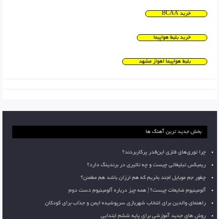
خرید BCAA
خرید بلیط هواپیما
بلیط هواپیما اهواز مشهد
بخش جدید ترین آهنگ ها
چرا توری‌های فلزی این‌قدر پرکاربردند؟
ریمیکس تبلیغاتی چیست و چه تاثیری در برندینگ دارد؟
چطور جم موبایل لجند بخریم که هم ارزان باشد هم مطمئن؟
آلومینیوم ضایعات چیست؟ | همه چیز درباره آلومینیوم دست دوم
راهنمای والدین برای انتخاب شهربازی سرپوشیده ایمن و جذاب برای کودکان
روش های جدید آموزشی برای پایه ششم ابتدایی