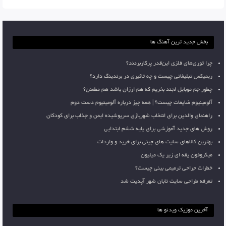
بخش جدید ترین آهنگ ها
چرا توری‌های فلزی این‌قدر پرکاربردند؟
ریمیکس تبلیغاتی چیست و چه تاثیری در برندینگ دارد؟
چطور جم موبایل لجند بخریم که هم ارزان باشد هم مطمئن؟
آلومینیوم ضایعات چیست؟ | همه چیز درباره آلومینیوم دست دوم
راهنمای والدین برای انتخاب شهربازی سرپوشیده ایمن و جذاب برای کودکان
روش های جدید آموزشی برای پایه ششم ابتدایی
بهترین کالاهای سایت های چینی برای خرید و واردات
میکروفون یقه ای زیر یک میلیون
خطرات جراحی ترمیمی بینی چیست؟
تعرفه طراحی سایت تابان شهر آپدیت شد
آخرین موزیک ویدئو ها