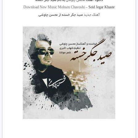
دانلود آهنگ
محسن چاوشی
به نام
صید جگر خسته
Download New Music
Mohsen Chavoshi
–
Seid Jegar Khaste
آهنگ جدید
صید جگر خسته
از
محسن چاوشی