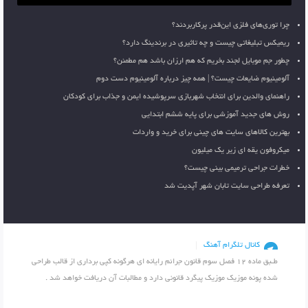
چرا توری‌های فلزی این‌قدر پرکاربردند؟
ریمیکس تبلیغاتی چیست و چه تاثیری در برندینگ دارد؟
چطور جم موبایل لجند بخریم که هم ارزان باشد هم مطمئن؟
آلومینیوم ضایعات چیست؟ | همه چیز درباره آلومینیوم دست دوم
راهنمای والدین برای انتخاب شهربازی سرپوشیده ایمن و جذاب برای کودکان
روش های جدید آموزشی برای پایه ششم ابتدایی
بهترین کالاهای سایت های چینی برای خرید و واردات
میکروفون یقه ای زیر یک میلیون
خطرات جراحی ترمیمی بینی چیست؟
تعرفه طراحی سایت تابان شهر آپدیت شد
کانال تلگرام آهنگ
طـبق ماده 12 فصل سوم قانون جرائم رایانه ای هرگونه کپی برداری از قالب طراحی
شده پونه موزیک موزیک پیگرد قانونی دارد و مطالبات آن دریافت خواهد شد .