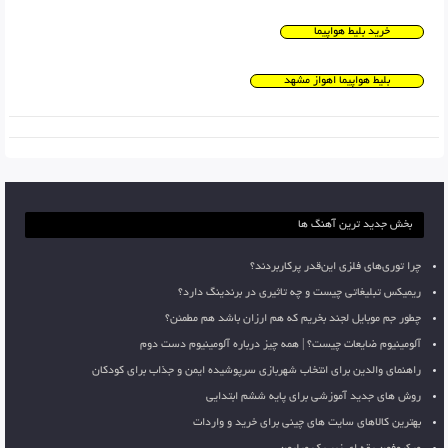
خرید بلیط هواپیما
بلیط هواپیما اهواز مشهد
بخش جدید ترین آهنگ ها
چرا توری‌های فلزی این‌قدر پرکاربردند؟
ریمیکس تبلیغاتی چیست و چه تاثیری در برندینگ دارد؟
چطور جم موبایل لجند بخریم که هم ارزان باشد هم مطمئن؟
آلومینیوم ضایعات چیست؟ | همه چیز درباره آلومینیوم دست دوم
راهنمای والدین برای انتخاب شهربازی سرپوشیده ایمن و جذاب برای کودکان
روش های جدید آموزشی برای پایه ششم ابتدایی
بهترین کالاهای سایت های چینی برای خرید و واردات