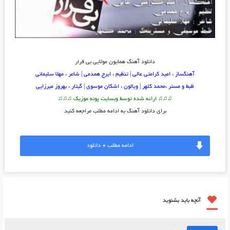
دانلود آهنگ
همایون مولایی بی قرار
آهنگساز :
امید کرامتی عالی
| تنظیم :
ایرج همدمی
| شاعر :
مهلا سلیمانی
ظبط و مستر :
محمد کلهر
| ویالون :
اشکان موسوی
| گیتار :
بهروز میرزایی
♫♫♫ ارائه شده توسط وبسایت پونه موزیک ♫♫♫
برای دانلود آهنگ به ادامه مطلب مراجعه کنید
ادامه مطلب + دانلود
آنچه باید بشنوید