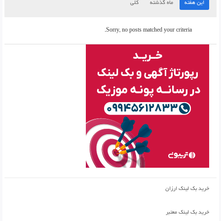
این هفته
ماه گذشته
کلی
Sorry, no posts matched your criteria.
خرید بک لینک ارزان
خرید بک لینک معتبر