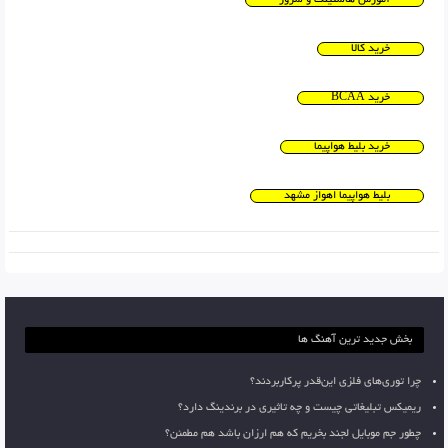
آموزش هاستینگ و سرور
خرید کالا
خرید BCAA
خرید بلیط هواپیما
بلیط هواپیما اهواز مشهد
بخش جدید ترین آهنگ ها
چرا توری‌های فلزی این‌قدر پرکاربردند؟
ریمیکس تبلیغاتی چیست و چه تاثیری در برندینگ دارد؟
چطور جم موبایل لجند بخریم که هم ارزان باشد هم مطمئن؟