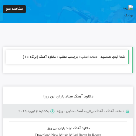
مشاهده منو
شما اینجا هستید :
»
(برگه 10)
صفحه اصلی
برچسب مطلب » دانلود آهنگ
دانلود آهنگ میلاد باران این روزا
دسته :
آهنگ
»
آهنگ ایرانی
»
آهنگ غمگین
»
ویژه
یکشنبه 3 فوریه 2019
دانلود آهنگ
میلاد باران این روزا
Download New Music
Milad Baran In Rooza