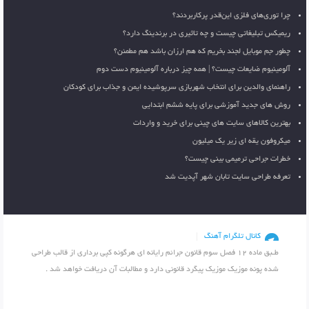
چرا توری‌های فلزی این‌قدر پرکاربردند؟
ریمیکس تبلیغاتی چیست و چه تاثیری در برندینگ دارد؟
چطور جم موبایل لجند بخریم که هم ارزان باشد هم مطمئن؟
آلومینیوم ضایعات چیست؟ | همه چیز درباره آلومینیوم دست دوم
راهنمای والدین برای انتخاب شهربازی سرپوشیده ایمن و جذاب برای کودکان
روش های جدید آموزشی برای پایه ششم ابتدایی
بهترین کالاهای سایت های چینی برای خرید و واردات
میکروفون یقه ای زیر یک میلیون
خطرات جراحی ترمیمی بینی چیست؟
تعرفه طراحی سایت تابان شهر آپدیت شد
کانال تلگرام آهنگ
طـبق ماده 12 فصل سوم قانون جرائم رایانه ای هرگونه کپی برداری از قالب طراحی
شده پونه موزیک موزیک پیگرد قانونی دارد و مطالبات آن دریافت خواهد شد .