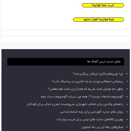
خرید بلیط هواپیما
بلیط هواپیما اهواز مشهد
بخش جدید ترین آهنگ ها
چرا توری‌های فلزی این‌قدر پرکاربردند؟
ریمیکس تبلیغاتی چیست و چه تاثیری در برندینگ دارد؟
چطور جم موبایل لجند بخریم که هم ارزان باشد هم مطمئن؟
آلومینیوم ضایعات چیست؟ | همه چیز درباره آلومینیوم دست دوم
راهنمای والدین برای انتخاب شهربازی سرپوشیده ایمن و جذاب برای کودکان
روش های جدید آموزشی برای پایه ششم ابتدایی
بهترین کالاهای سایت های چینی برای خرید و واردات
میکروفون یقه ای زیر یک میلیون