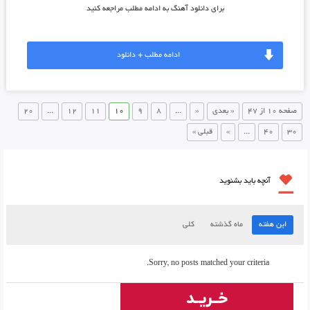
برای دانلود آهنگ به ادامه مطلب مراجعه کنید
ادامه مطلب + دانلود
صفحه 10 از 47
« بعدی
«
...
8
9
10
11
12
...
20
30
40
...
»
قبلی »
آنچه باید بشنوید
این هفته
ماه گذشته
کلی
Sorry, no posts matched your criteria.