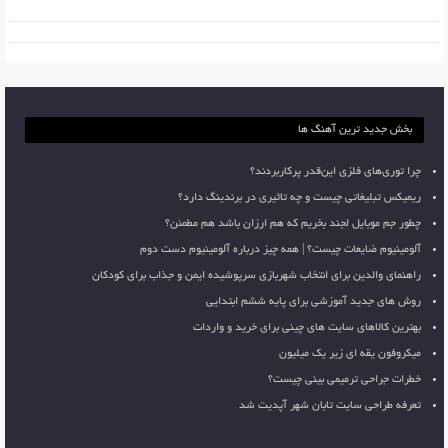
بخش جدید ترین آهنگ ها
چرا توری‌های فلزی این‌قدر پرکاربردند؟
ریمیکس تبلیغاتی چیست و چه تاثیری در برندینگ دارد؟
چطور جم موبایل لجند بخریم که هم ارزان باشد هم مطمئن؟
آلومینیوم ضایعات چیست؟ | همه چیز درباره آلومینیوم دست دوم
راهنمای والدین برای انتخاب شهربازی سرپوشیده ایمن و جذاب برای کودکان
روش های جدید آموزشی برای پایه ششم ابتدایی
بهترین کالاهای سایت های چینی برای خرید و واردات
میکروفون یقه ای زیر یک میلیون
خطرات جراحی ترمیمی بینی چیست؟
تعرفه طراحی سایت تابان شهر آپدیت شد