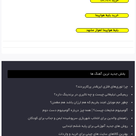
خرید BCAA
خرید بلیط هواپیما
بلیط هواپیما اهواز مشهد
بخش جدید ترین آهنگ ها
چرا توری‌های فلزی این‌قدر پرکاربردند؟
ریمیکس تبلیغاتی چیست و چه تاثیری در برندینگ دارد؟
چطور جم موبایل لجند بخریم که هم ارزان باشد هم مطمئن؟
آلومینیوم ضایعات چیست؟ | همه چیز درباره آلومینیوم دست دوم
راهنمای والدین برای انتخاب شهربازی سرپوشیده ایمن و جذاب برای کودکان
روش های جدید آموزشی برای پایه ششم ابتدایی
بهترین کالاهای سایت های چینی برای خرید و واردات