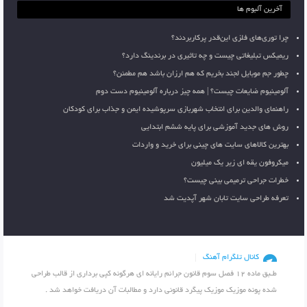
آخرین آلبوم ها
چرا توری‌های فلزی این‌قدر پرکاربردند؟
ریمیکس تبلیغاتی چیست و چه تاثیری در برندینگ دارد؟
چطور جم موبایل لجند بخریم که هم ارزان باشد هم مطمئن؟
آلومینیوم ضایعات چیست؟ | همه چیز درباره آلومینیوم دست دوم
راهنمای والدین برای انتخاب شهربازی سرپوشیده ایمن و جذاب برای کودکان
روش های جدید آموزشی برای پایه ششم ابتدایی
بهترین کالاهای سایت های چینی برای خرید و واردات
میکروفون یقه ای زیر یک میلیون
خطرات جراحی ترمیمی بینی چیست؟
تعرفه طراحی سایت تابان شهر آپدیت شد
کانال تلگرام آهنگ
طـبق ماده 12 فصل سوم قانون جرائم رایانه ای هرگونه کپی برداری از قالب طراحی
شده پونه موزیک موزیک پیگرد قانونی دارد و مطالبات آن دریافت خواهد شد .