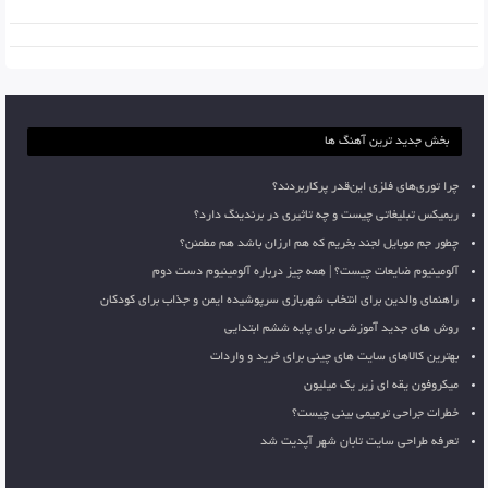
بخش جدید ترین آهنگ ها
چرا توری‌های فلزی این‌قدر پرکاربردند؟
ریمیکس تبلیغاتی چیست و چه تاثیری در برندینگ دارد؟
چطور جم موبایل لجند بخریم که هم ارزان باشد هم مطمئن؟
آلومینیوم ضایعات چیست؟ | همه چیز درباره آلومینیوم دست دوم
راهنمای والدین برای انتخاب شهربازی سرپوشیده ایمن و جذاب برای کودکان
روش های جدید آموزشی برای پایه ششم ابتدایی
بهترین کالاهای سایت های چینی برای خرید و واردات
میکروفون یقه ای زیر یک میلیون
خطرات جراحی ترمیمی بینی چیست؟
تعرفه طراحی سایت تابان شهر آپدیت شد