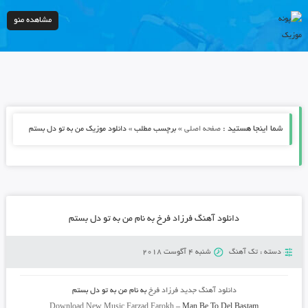
مشاهده منو
شما اینجا هستید :
»
صفحه اصلی
برچسب مطلب » دانلود موزیک من به تو دل بستم
دانلود آهنگ فرزاد فرخ به نام من به تو دل بستم
دسته :
تک آهنگ
شنبه 4 آگوست 2018
دانلود آهنگ جدید
فرزاد فرخ
به نام
من به تو دل بستم
Download New Music
Farzad Farokh
–
Man Be To Del Bastam