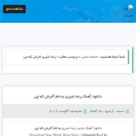
مشاهده منو
شما اینجا هستید :
»
صفحه اصلی
برچسب مطلب » رضا شیری اخرش که چی
دانلود آهنگ رضا شیری به نام آخرش که چی
دسته :
آرشیو
»
تک آهنگ
شنبه 25 آگوست 2018
دانلود آهنگ جدید
رضا شیری
به نام
آخرش که چی
Download New Music
Reza Shiri
–
Akharesh Ke Chi