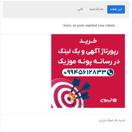
این هفته
ماه گذشته
کلی
Sorry, no posts matched your criteria.
خرید بک لینک ارزان