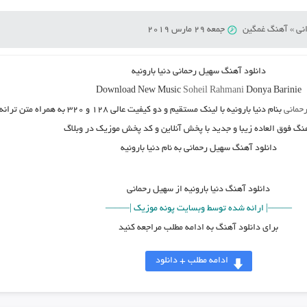
نی
»
آهنگ غمگین
جمعه 29 مارس 2019
دانلود آهنگ
سهیل رحمانی دنیا بارونیه
Download New Music
Soheil Rahmani
Donya Barinie
حمانی
بنام
دنیا بارونیه
با لینک مستقیم و دو کیفیت عالی ۱۲۸ و ۳۲۰ به همراه متن ترانه
هنگ فوق العاده زیبا و جدید با پخش آنلاین و کد پخش موزیک در وبلاگ
دانلود آهنگ سهیل رحمانی به نام دنیا بارونیه
دانلود آهنگ
دنیا بارونیه از سهیل رحمانی
——–| ارائه شده توسط وبسایت پونه موزیک |—–—
برای دانلود آهنگ به ادامه مطلب مراجعه کنید
ادامه مطلب + دانلود