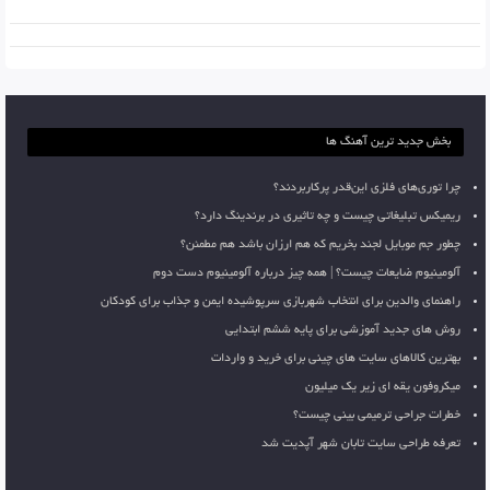
بخش جدید ترین آهنگ ها
چرا توری‌های فلزی این‌قدر پرکاربردند؟
ریمیکس تبلیغاتی چیست و چه تاثیری در برندینگ دارد؟
چطور جم موبایل لجند بخریم که هم ارزان باشد هم مطمئن؟
آلومینیوم ضایعات چیست؟ | همه چیز درباره آلومینیوم دست دوم
راهنمای والدین برای انتخاب شهربازی سرپوشیده ایمن و جذاب برای کودکان
روش های جدید آموزشی برای پایه ششم ابتدایی
بهترین کالاهای سایت های چینی برای خرید و واردات
میکروفون یقه ای زیر یک میلیون
خطرات جراحی ترمیمی بینی چیست؟
تعرفه طراحی سایت تابان شهر آپدیت شد