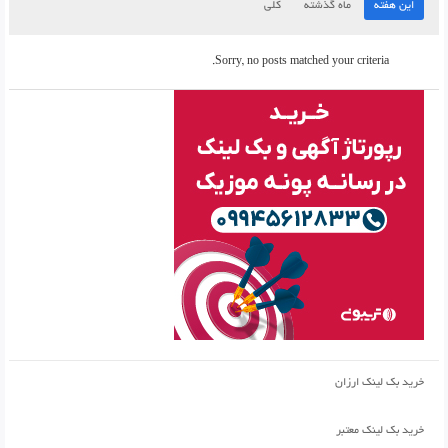
این هفته
ماه گذشته
کلی
Sorry, no posts matched your criteria.
خرید بک لینک ارزان
خرید بک لینک معتبر