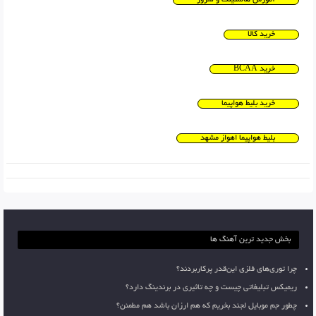
خرید کالا
خرید BCAA
خرید بلیط هواپیما
بلیط هواپیما اهواز مشهد
بخش جدید ترین آهنگ ها
چرا توری‌های فلزی این‌قدر پرکاربردند؟
ریمیکس تبلیغاتی چیست و چه تاثیری در برندینگ دارد؟
چطور جم موبایل لجند بخریم که هم ارزان باشد هم مطمئن؟